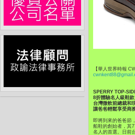
【華人世界時報 CW
cwnkent88@gmail
SPERRY TOP-S
8折體驗名人級鞋款
台灣微軟前總裁和
讓爸爸輕鬆享受商
即將到來的爸爸節，
船鞋的創始者，其
名人的首選。日前