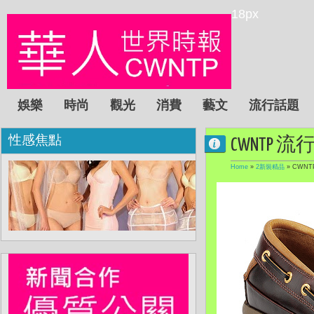
18px
娛樂
時尚
觀光
消費
藝文
流行話題
性感焦點
CWNTP 流行
Home
»
2新裝精品
»
CWNT