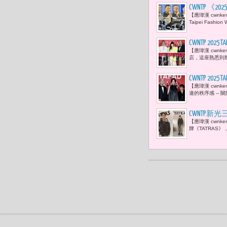
CWNTP 《
【應瑋漢 cwn
局局長蔡詩
Taipei Fashi
現身 「 
載情感深度
CWNTP 2
【應瑋漢 cwnk
光落在哪裡
店，這座熟悉到幾
CWNTP 2
【應瑋漢 cwnk
界與跨界有
違的秩序感 --
量，朝國際
CWNTP新
【應瑋漢 cwn
情現身 留
牌《TATRAS》，於