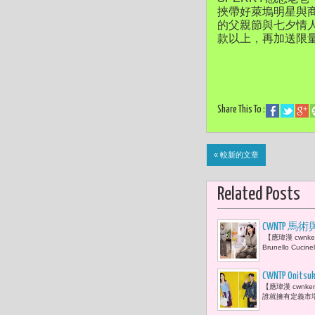
挾帶好萊塢明星與商
的父親節與七夕情人
款以上，再加送限
Share This To :
« 較新的文章
Related Posts
CWNTP 馬術
【應瑋漢 cwnk
Brunello C
CWNTP 
【應瑋漢 cwn
「第一眼」
誰就擁有定義市場的能力