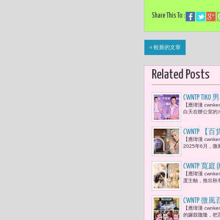
Share This To :
« 較新的文章
Related Posts
CWNTP T
【應瑋漢 cwn
光」的時差
白天在辦公室的冷
CWNTP
【應瑋漢 cwnk
旅 6/20 L
2025年6月，
CWNTP 寬
【應瑋漢 cwnk
位生活升級
度主軸，推出秋
CWNTP 
【應瑋漢 cwn
越野車10:4
的鑼鼓隆隆，把