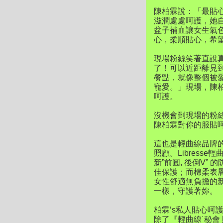
陳柏霖說：「最貼
滋潤處處呵護，她
盆子補血讓女生氣
心，柔順貼心，希
現場粉絲笑著直說
了！可以近距離見
餐點，就像整個被
寵愛。」現場，陳
呵護。
沒機會到現場的粉
陳柏霖對你的服貼
這也是輕曲線品牌
照顧。Libres
新”前圓, 後倒V
佳保護；而棉柔表
女性舒適無負擔的
一樣，守護著妳。
柏霖’s私人貼心呵護
除了『輕曲線˙秘會