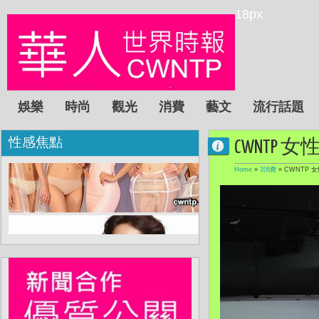
18px
娛樂
時尚
觀光
消費
藝文
流行話題
性感焦點
CWNTP 
Home
»
3消費
»
CWNTP 女