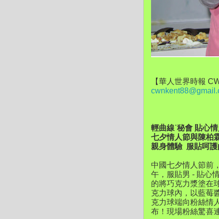
【華人世界時報 CW
cwnkent88@gmail
輕曲線˙秘會 貼心
七夕情人節與陳柏
親身體驗 服貼呵護
中國七夕情人節前，
午，服貼男 - 貼
的將巧克力漿塗在
克力球內，以藍莓
克力球端向粉絲情
布！現場粉絲驚喜