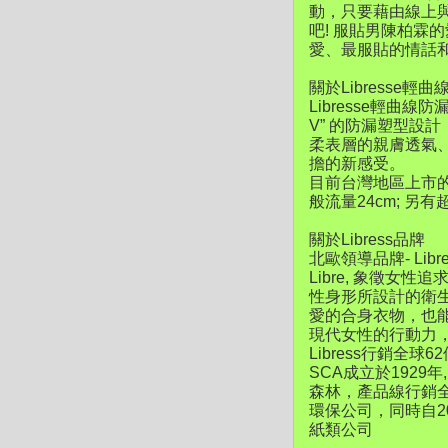
動，只要藉由線上
吧! 服貼男陳柏霖
愛、最服貼的情話
關於Libresse
Libresse輕曲
V” 的防漏塑型設
柔表層的親膚透氣
擔的新感受。
目前台灣地區上市的規
般流量24cm; 
關於Libress品牌
北歐領導品牌- Li
Libre, 象徵女性
性身形所設計的衛
愛的合身衣物，也能
現代女性的行動力，
Libress行銷全
SCA成立於192
森林，產品線行銷全
環保公司，同時自2
紙類公司