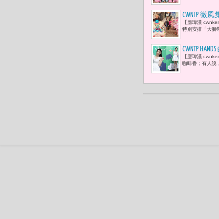
CWNTP
【應瑋漢 cwn
感與風格識
特別安排「大獅帶
CWNTP 
【應瑋漢 cwn
咖啡香；有人說，