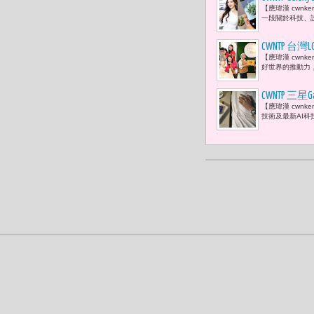
【應瑋漢 cwn
美學
一段關於科技、設計
CWNTP 台
【應瑋漢 cwnk
價值 共創
好世界的推動力，進而
CWNTP 三
【應瑋漢 cwnk
技術及最新AI科