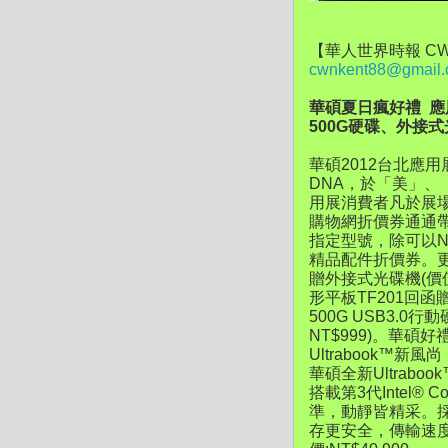
【華人世界時報 CW
cwnkent88@gmail
華碩夏日瘋好禮 應用
500G硬碟、外接
華碩2012台北應
DNA，於「美」
用展消費者凡於展
購物網折價券通通帶
指定型號，除可以NT
精品配件折價券。更
贈外接式光碟機(價值N
形平板TF201回函贈
500G USB3.0
NT$999)。華
Ultrabook™新風尚
華碩全新Ultrab
搭載第3代Intel® 
準，動靜皆精采。採用
存更安全，傳輸速度