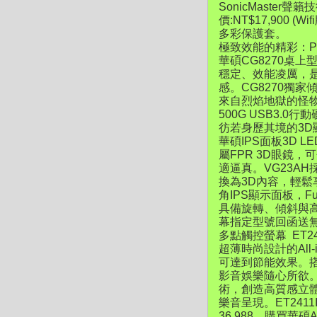
SonicMaste
價:NT$17,900
多彩保護套。
極致效能的精彩：P
華碩CG8270桌上型
穩定、效能凌厲，是
感。CG8270獨
來自烈焰地獄的怪物
500G USB3.0行
彷若身歷其境的3D顯
華碩IPS面板3D LED顯
屬FPR 3D眼鏡
適逼真。VG23AH
換為3D內容，輕鬆
角IPS顯示面板，F
具備旋轉、傾斜與高
幕指定型號回函送
多點觸控螢幕 ET2
超薄時尚設計的All
可達到節能效果。搭載最新第
影音娛樂隨心所欲。除了
術，創造高質感立
樂音呈現。ET24
36,988。購買華碩