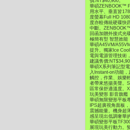
價:NT$40,900。
華碩ZENBOOK™ P
用水平、垂直皆17
度螢幕Full HD 
度亦較傳統硬碟快
中斷。ZENBOOK™
回函加贈外接式光
極簡有型 智慧效能 
華碩A45VM/A55
提升。獨家Ice C
電與電源管理技術
建議售價:NT$34
華碩X系列筆記型電
入Instant-
觸控，作業、娛樂輕
者帶來悠揚美聲。S.
區常保舒適溫度。X系
玩美變形 影音旗艦 無
華碩無限變形平板專為
IPS超廣視角面板，
震撼能量。機身超薄
感呈現出低調奢華的細膩
華碩變形平板TF3
展現玩美行動力。變形