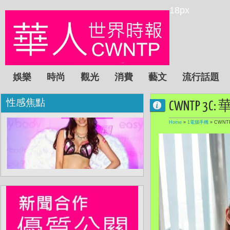
18px
娛樂
時尚
觀光
消費
藝文
流行話題
性感焦點
CWNTP 
Home
»
1電腦手機
»
CWNT