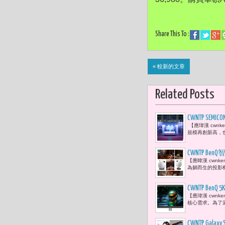
Share This To :
« 較新的文章
Related Posts
CWNTP SE
【應瑋漢 cwnke
規模再創新高，也
CWNTP 
【應暐漢 cwn
為躺而生的投影機
CWNTP B
【應瑋漢 cwn
核心需求。為了滿
CWNTP G