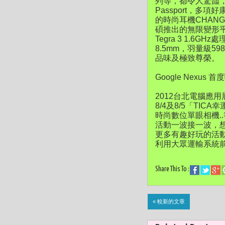
列等，都令人驚豔，週
Passport，多
的時尚耳機CHAN
碩推出的無限變形平
Tegra 3 1.
8.5mm，羽量級
品味及極致尊榮。
Google Nexu
2012台北電腦應
8/4及8/5「TICA
時尚數位單眼相機..
活動一波接一波，
更多有趣好玩的活動
利用大眾運輸系統
Share This To :
« 較新的文章