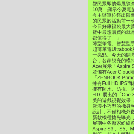
觀民眾即擠爆展覽
10萬，顯示今夏電
今主辦單位祭出限
的民眾於活動前一
今日好康福袋最大獎-
覽中最想購買的就
都值得了！」
薄型筆電、智慧型
超薄筆電Ultrab
一亮點。今天的開幕造
台，各家靚亮的模
Acer展示「Aspir
並備有Acer Cl
「ZENBOOK P
擁有Full HD IP
擁有防水、防撞、
HTC展出的「On
美的遊戲視覺效果，
緊湊小巧型的機身
設計，不僅相機外
新款機種搶先曝光
展期中各廠家紛紛祭出
Aspire S3 、S