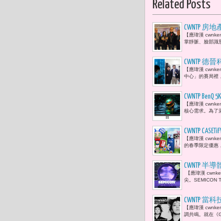
Related Posts
CWNTP
【應瑋漢 cwn
「 HOPE
掌靜脈、臉部識
CWNTP 德
【應瑋漢 cwnk
中心」的賽局裡，
CWNTP B
【應瑋漢 cwn
核心需求。為了滿
CWNTP C
【應瑋漢 cwnk
的春季限定優惠，
CWNTP 半導
【應瑋漢 cwn
灣半導體開
尖。SEMICON
CWNTP 當科
【應瑋漢 cwn
憶之間定格
調共鳴。就在《G-DRA
裡。」