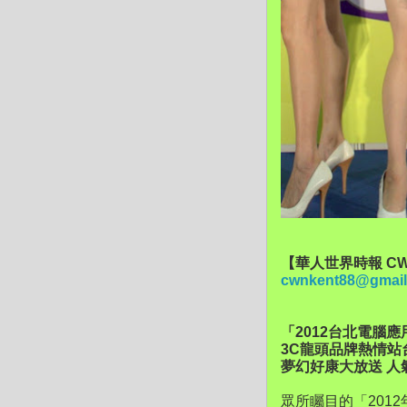
【華人世界時報 CW
cwnkent88@gmail
「2012台北電腦
3C龍頭品牌熱情站
夢幻好康大放送 人
眾所矚目的「201