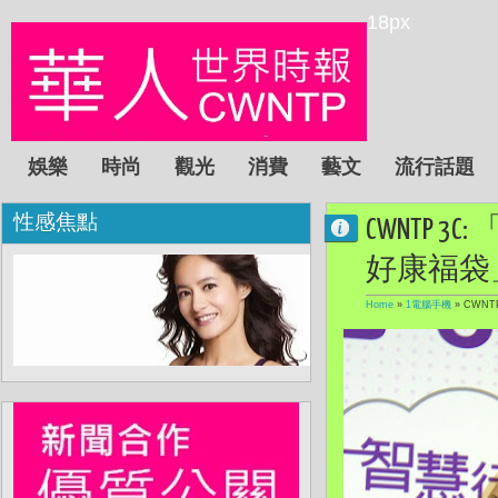
18px
娛樂
時尚
觀光
消費
藝文
流行話題
性感焦點
CWNTP 
好康福袋
Home
»
1電腦手機
»
CWNT