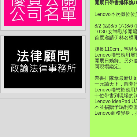
開展日帶書排隊換Ult
Lenovo本次攤位
8/2 (四)8/5 (六)8/6 
10:30 女神戰隊開
首度邀請伊林名模開
腿長110cm，宅男
Lenovo聯想應
開展日勁舞。另外邀
同現場鑑定。
帶書排隊拿最新Ultr
一元讀天下，圓夢行動書
Lenovo聯想於應
十位帶書到現場的
Lenovo IdeaPa
本並捐贈予瑪利亞基
Lenovo商務變身，排