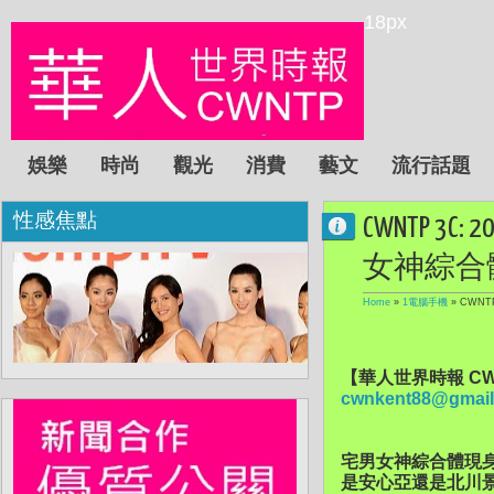
18px
娛樂
時尚
觀光
消費
藝文
流行話題
性感焦點
CWNTP 
女神綜合
Home
»
1電腦手機
»
CWNT
【華人世界時報 CW
cwnkent88@gmail
宅男女神綜合體現身聯想
是安心亞還是北川景