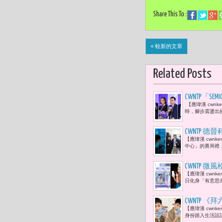
Share This To :
« 較新的文章
Related Posts
CWNTP「S
【應瑋漢 cwn
業由分工，走
時，腳步震盪出的時
產業對話平
CWNTP 德
【應瑋漢 cwnk
中心」的賽局裡，
CWNTP 
【應瑋漢 cwnk
型！
日化身「有意思
CWNTP 
【應瑋漢 cwn
第一次看到
身份踏入生活設計