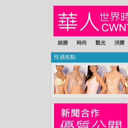
娛樂
時尚
觀光
消費
性感焦點