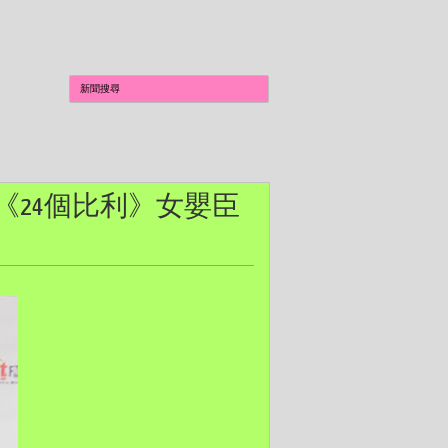
，為《24個比利》女嬰臣