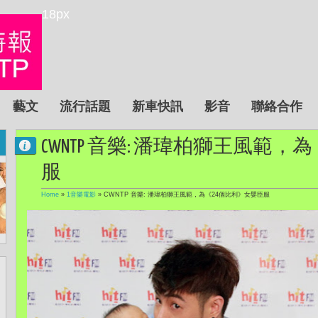
18px
藝文
流行話題
新車快訊
影音
聯絡合作
CWNTP 音樂: 潘瑋柏獅王風範
服
Home
»
1音樂電影
»
CWNTP 音樂: 潘瑋柏獅王風範，為《24個比利》女嬰臣服