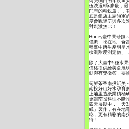
備受矚目的年度重
伍決選8隊廝殺，
最
鬥志的精銳選手，
底是飯店主廚領軍
度參戰隊伍與多次
對刺激無比！
Honey臺中果珍饌
強調「吃在地，食
種臺中所生產明星
檢測甜度測定儀」
除了大臺中5種水
價格提供給美食展
動與有獎徵答，
要
筍鮮茶香南投紙美
南投好山好水孕育
上埔里造紙業積極
更讓南投料理不斷
四天展期中，一天3
紙」製作，有在地
吃，
更有精彩的南
待！