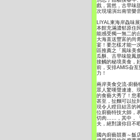
戲，當然，古早味甜
次現場演出南管樂
LIYAL東海岸鱻
本館充滿濃郁原住
能感受獨一無二的
大海直送豐富的尚
宴！
要怎樣才能一
區推薦之「
風味美
瓜酥、古早味龍鳳
接觸的秘境美食，
前，
安排AMIS旮
力！
兩岸美食交流-廚
眾人驚嘆聲連連、
的食藝大秀了！
您
甚至，
扯麵可以扯
現令人瞠目結舌的
位廚藝特技大師，
切肉……，
其中，
夫，絕對讓你目不
國內廚藝競賽～飯店