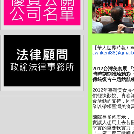
【華人世界時報 CW
cwnkent88@gmail
2012台灣美食展
時時刻刻體驗精彩
傳統復古主題館航
2012年臺灣美食展今
們輕快歡悅、
青春
食活動的支持，
同
業以帶領臺灣美食
陳院長雀躍表示，
實讓人想馬上去各
堅實的重要軟實力
「一府二鹿三艋舺