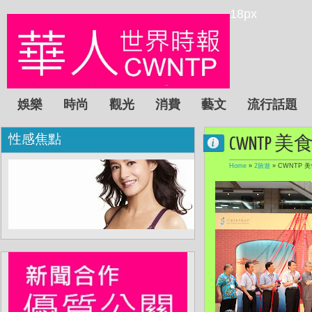
18px
娛樂
時尚
觀光
消費
藝文
流行話題
性感焦點
CWNTP
Home
»
2旅遊
»
CWNTP 