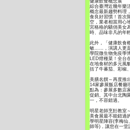
健康飲食概念展
綜合臺灣近幾年樂
概念最新趨勢料理
食良好習慣！首次
空，
業者相當用心
宮格格的驕俏美女
時、
品味非凡的年
此外，「健康飲食
敏……，演講人更
學院微生物免疫學
LED燈種菜！
全台
在地食材的多元風
括了牛蕃茄、彩椒
美膳名饌～再度推
14家參展飯店餐廳
點為：參展多數店家
促銷。其中台北陶
一，不容錯過。
明星老師烹飪教室
美食展最不能錯過
學明星陣容(李梅仙
師等)，讓您在一堂