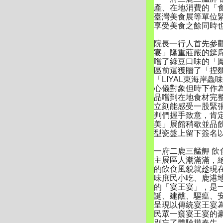
產、在地消費的「
臺灣美食展等單位
享受美食之餘同時
院長一行人首先參
宴」
隆重莊嚴的筵
嚐了綠豆口味的「
區前還獲贈了「捏
「LIYAL東海岸鱻
心儀對象但時下作
品嚐到在地食材完
立刻能感受一股緊
判們握手致意，肯
美」
展館稍歇並品
型瓷盤上留下簽名
一府二鹿三艋舺 飲
主展區人潮滿滿，
的飲食風貌就趁現
味庶民小吃、鹿港
的「宴王宴」，
是
誕、建醮、驅瘟、
呈現以傳統宴王宴
民眾一窺宴王宴的
別忘了體驗摸春牛