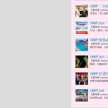
CWNTP
【應瑋漢 cwn
在台大EM
手推出「百人顧問
與視野的高
CWNTP 
【應暐漢 cwnk
31日（週五）至6
CWNTP 
【應瑋漢 cwnk
票！任飛世界
麗空中旅程。全
CWNTP
【應瑋漢 cwn
王。 」
動身，但她的每一
CWNTP
【應瑋漢 cwn
值的傳遞。
的豐功偉業後優
CWNTP 
【應瑋漢 cwn
Sammy 
的空間位移，而