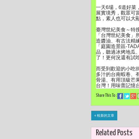
一天6場，6道好菜
展實境秀，
觀眾可
點，素人也可以大
臺灣世紀美食～特
「台灣世紀美食」
造醬油、
有古法精
「庭園造景區-
TA
品，聽過冰烤地瓜
了！
更何況還有試
而受到歡迎的小吃
多汁的台南蝦卷、
骨湯、
有用頂級芒
台灣！用味蕾記憶
Share This To :
« 較新的文章
Related Posts