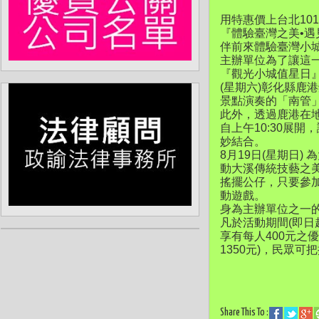
用特惠價上台北10
『體驗臺灣之美•
伴前來體驗臺灣小
主辦單位為了讓這
『觀光小城值星日
(星期六)彰化縣
景點演奏的「南管
此外，透過鹿港在
自上午10:30展
妙結合。
8月19日(星期日
動大溪傳統技藝之
搖擺公仔，只要參加
動遊戲。
身為主辦單位之一
凡於活動期間(即日
享有每人400元之優
1350元)，民眾
Share This To :