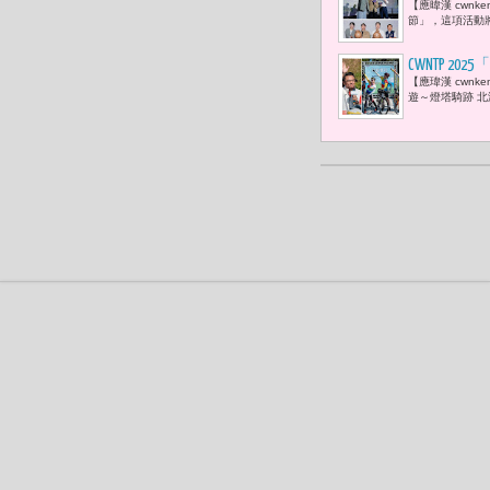
【應暐漢 cwn
展演
節」，這項活動將
CWNTP 
【應瑋漢 cwn
友共賞北海
遊～燈塔騎跡 北