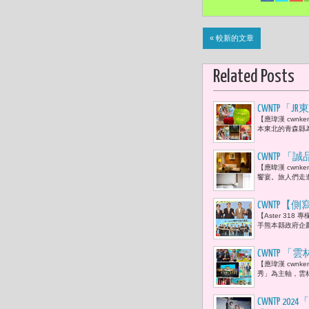
« 較新的文章
Related Posts
CWNTP
【應瑋漢 cwnken
本東北的青森縣為
CWNTP
【應暐漢 cwn
饗宴。旅人們走
CWNTP【
【Aster 31
方創生經濟
手熊本縣政府企劃
CWNTP 「雲
【應瑋漢 cwnk
秀」為主軸，雲林
CWNTP 