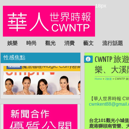
18px
娛樂
時尚
觀光
消費
藝文
流行話題
性感焦點
CWNTP
樂、大溪
Home
»
2旅遊
»
CWNTP 
【華人世界時報 CW
cwnkent88@gmail
台北101觀
鹿港獅頭南管樂、