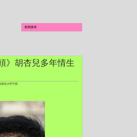
火街頭》胡杏兒多年情生
鄭嘉穎也大呼可惜