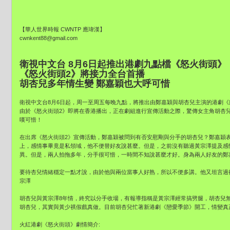
【華人世界時報 CWNTP 應瑋漢】
cwnkent88@gmail.com
衛視中文台 8月6日起推出港劇九點檔《怒火街頭》
《怒火街頭2》將接力全台首播
胡杏兒多年情生變 鄭嘉穎也大呼可惜
衛視中文台8月6日起，周一至周五每晚九點，將推出由鄭嘉穎與胡杏兒主演的港劇《
由於《怒火街頭2》即將在香港播出，正在劇組進行宣傳活動之際，驚傳女主角胡杏
嘆可惜！
在出席《怒火街頭2》宣傳活動，鄭嘉穎被問到有否安慰剛與分手的胡杏兒？鄭嘉穎
上，感情事畢竟是私領域，他不便替好友說甚麼。但是，之前沒有聽過黃宗澤提及感
異。但是，兩人拍拖多年，分手很可惜，一時間不知說甚麼才好。身為兩人好友的鄭
要待杏兒情緒穩定一點才說，由於他與兩位當事人好熟，所以不便多講。他又坦言過
宗澤
胡杏兒與黃宗澤8年情，終究以分手收場，有報導指稱是黃宗澤經常搞劈腿，胡杏兒
胡杏兒，其實與黃少祺假戲真做。目前胡杏兒忙著新港劇《戀愛季節》開工，情變真
火紅港劇《怒火街頭》劇情簡介: