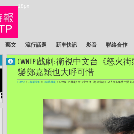
18px
藝文
流行話題
新車快訊
影音
聯絡合作
CWNTP 戲劇: 衛視中文台《怒
變 鄭嘉穎也大呼可惜
Home
»
1音樂電影
»
2綜藝戲劇
»
CWNTP 戲劇: 衛視中文台《怒火街頭》胡杏兒多年情生變 