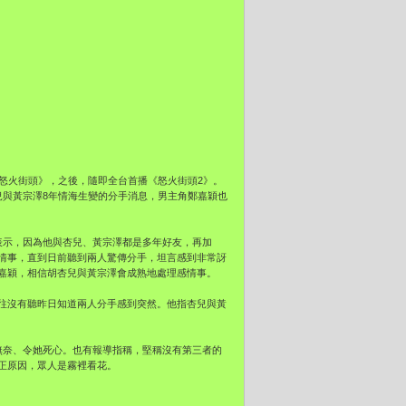
怒火街頭》，之後，隨即全台首播《怒火街頭2》。
兒與黃宗澤8年情海生變的分手消息，男主角鄭嘉穎也
表示，因為他與杏兒、黃宗澤都是多年好友，再加
情事，直到日前聽到兩人驚傳分手，坦言感到非常訝
嘉穎，相信胡杏兒與黃宗澤會成熟地處理感情事。
往沒有聽昨日知道兩人分手感到突然。他指杏兒與黃
無奈、令她死心。也有報導指稱，堅稱沒有第三者的
正原因，眾人是霧裡看花。