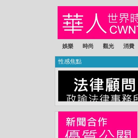
娛樂
時尚
觀光
消費
性感焦點