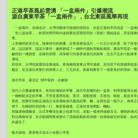
正港早茶風起雲湧 「一盅兩件」引爆潮流
源自廣東早茶「一盅兩件」，台北東區風華再現
「一盅兩件」這個名詞，台灣消費者可能感到很陌生，但是正港的早茶就是「一盅兩
「世人益知茶」，飲茶的學問和內涵就要從茶聖陸羽的《茶經》開始談起，而這樣雅
帶。
上茶樓的飲茶文化，隨著時代的變遷，在香港廣為流行，一日之計在於晨，除了飲茶
紙，話話家常、談談大事件，儼然變成了一種時代接軌與藝術風情，要說早茶是一種
翩然的一種態度，這樣的習慣，深深吸引到過香港遊玩的旅客，念念不忘的小點推車
湧現。
而現在，台灣也能嘗到這番滋味。香港糖朝進軍台灣市場後，首先投下的震撼彈就是
艦店，並且讓往來繁忙的商務人士、三五好友、家庭相聚有了一個更美好的理由，透
港式早茶，最淡定 鬧中取靜，在糖朝
現代人注重健康養生，有別於傳統的早餐，港式早茶獨到的一盅茶，利用茶暖胃去膩
一種輕鬆淡定的早餐，不管是選擇烏龍、普洱，搭配燒賣、叉燒包、蝦餃，都是非常
當然，想要吃到飽足感強又深具傳統港式風情的粥、麵，這裡也是一樣不少，傳承正
神下，在糖朝吃到的每一口，都是最健康、正港的道地粥點、麵點。
而隨著物價飆漲，台式早餐現在最少也要70元，多點一樣有時就破百元。糖朝的港式
對抗萬物皆漲，在活動期間業者推出了憑報紙截角再加贈一份價值破百的茶點，如此
的盛況了。
敬天謝地，業者每天送出十份愛心早茶