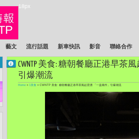
18px
藝文
流行話題
新車快訊
影音
聯絡合作
CWNTP 美食: 糖朝餐廳正港早
引爆潮流
Home
»
1美食
»
CWNTP 美食: 糖朝餐廳正港早茶風起雲湧 「一盅兩件」引爆潮流