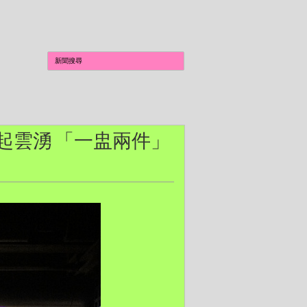
茶風起雲湧 「一盅兩件」