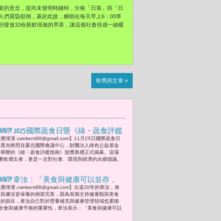
新的意念，從尚未發明時鐘時，分格「日落」與「日
們晨昏顛倒，基於此故，糖朝在每天早上6：00準
別發放10份新鮮現做的早茶，讓這個社會倍感一絲暖
較舊的文章 »
CWNTP 2025 國際蔬食日暨《綠・蔬食評鑑
應瑋漢 cwnkent88@gmail.com】11月25日國際蔬食日
指南》頒獎典禮 彭啟明、戴慶華與陳鴻
的晨光映照在臺北國際會議中心，財團法人綠色公益基金
呼籲「改變從餐桌開始，蔬食行動點亮
會舉辦的《綠・蔬食評鑑指南》頒獎典禮正式揭幕。這場
餐飲傑出者，更是一次對社會、環境與經濟的永續倡議。
ESG永續未來。」
CWNTP 韋汝：「美食與健康可以並存，
應瑋漢 cwnkent88@gmail.com】出道20年的韋汝，身
關鍵在於如何選擇適合自己的營養補充
材與膚況皆保養的相當完美，因為長期主持健康類與美食
方式。」
類的節目，韋汝自己對於營養補充與健康管理領域也累積
飲食與健康平衡的重要性，韋汝表示：「美食與健康可以