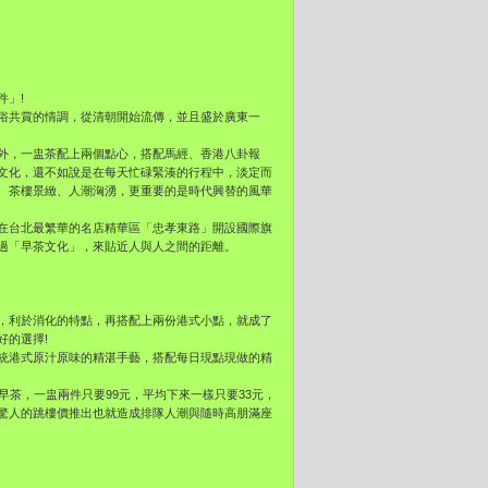
件」!
俗共賞的情調，從清朝開始流傳，並且盛於廣東一
外，一盅茶配上兩個點心，搭配馬經、香港八卦報
文化，還不如說是在每天忙碌緊湊的行程中，淡定而
、茶樓景緻、人潮洶湧，更重要的是時代興替的風華
在台北最繁華的名店精華區「忠孝東路」開設國際旗
過「早茶文化」，來貼近人與人之間的距離。
，利於消化的特點，再搭配上兩份港式小點，就成了
好的選擇!
統港式原汁原味的精湛手藝，搭配每日現點現做的精
早茶，一盅兩件只要99元，平均下來一樣只要33元，
驚人的跳樓價推出也就造成排隊人潮與隨時高朋滿座