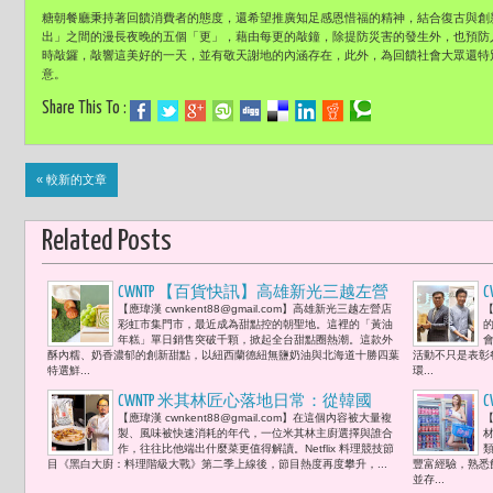
糖朝餐廳秉持著回饋消費者的態度，還希望推廣知足感恩惜福的精神，結合復古與創
出」之間的漫長夜晚的五個「更」，藉由每更的敲鐘，除提防災害的發生外，也預防人
時敲鑼，敲響這美好的一天，並有敬天謝地的內涵存在，此外，為回饋社會大眾還特
意。
Share This To :
« 較新的文章
Related Posts
CWNTP 【百貨快訊】高雄新光三越左營
【應瑋漢 cwnkent88@gmail.com】高雄新光三越左營店
【
店彩虹市集門市 開心果黃油年糕一天狂
彩虹市集門市，最近成為甜點控的朝聖地。這裡的「黃油
賣千顆 引爆高雄甜點熱潮 微風信義B1推
年糕」單日銷售突破千顆，掀起全台甜點圈熱潮。這款外
酥內糯、奶香濃郁的創新甜點，以紐西蘭德紐無鹽奶油與北海道十勝四葉
活動不只是表彰
快閃 日本排隊生吐司「銀座仁志川」限
特選鮮...
環...
定「麝香葡萄生吐司」必嚐！
CWNTP 米其林匠心落地日常：從韓國
【應瑋漢 cwnkent88@gmail.com】在這個內容被大量複
【
《黑白大廚》金度潤到台灣阿舍乾麵
製、風味被快速消耗的年代，一位米其林主廚選擇與誰合
『DO KIM』全球展現
作，往往比他端出什麼菜更值得解讀。Netflix 料理競技節
目《黑白大廚：料理階級大戰》第二季上線後，節目熱度再度攀升，...
豐富經驗，熟悉
並存...