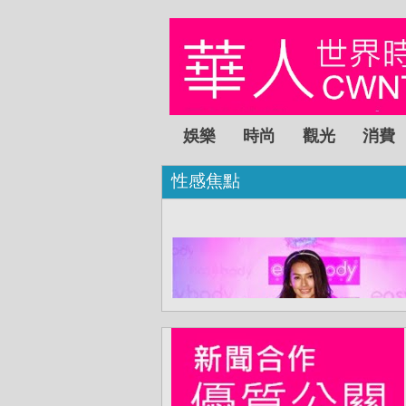
娛樂
時尚
觀光
消費
性感焦點