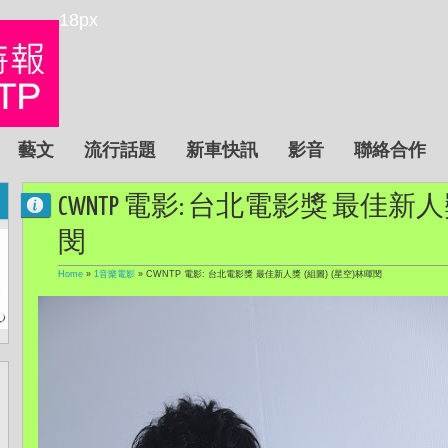
18px
藝文
流行話題
新車快訊
影音
聯絡合作
CWNTP 電影: 台北電影獎 最佳新人
閔
Home
»
1音樂電影
»
CWNTP 電影: 台北電影獎 最佳新人獎 (組圖) (星空)林暉閔