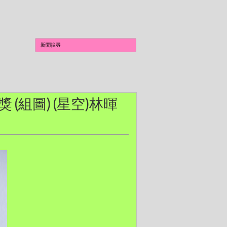
獎 (組圖) (星空)林暉