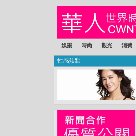
娛樂
時尚
觀光
消費
性感焦點