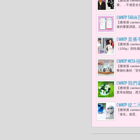
【應瑋漢 cwnk
的功能不是
展」，不僅是全台
CWNTP 
【應瑋漢 cwn
者的重要課題。2
CWNTP
【應瑋漢 cwn
（100g）與性
CWNTP 
【應瑋漢 cwnk
當官僚效率
整個社會的「官
工智慧」而
CWNTP 
【應瑋漢 cwn
業革命開始，西
CWNTP 從
【應瑋漢 cwnk
「進化」速度。「P