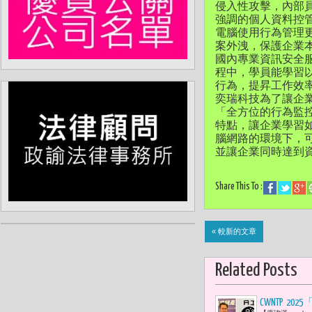
侵入性攻擊，內部
強調的個人資料控
電腦使用行為管理
案外洩，保護企業
國內專業資訊安全服
程中，學員能學習
行為，提昇工作效
奕瑞科技為了讓企業
「全方位的行為監控
特點，讓企業學習
腦網路的環境下，
並讓企業同時達到
Share This To :
« 較新的文章
Related Posts
CWNTP 2