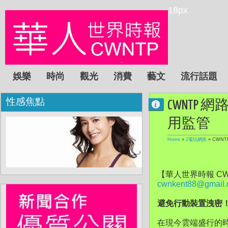
18px
娛樂
時尚
觀光
消費
藝文
流行話題
性感焦點
CWNTP
用監管
Home
»
2電玩網路
»
CWN
【華人世界時報 CW
cwnkent88@gmail
避免行動裝置洩密
在現今雲端盛行的