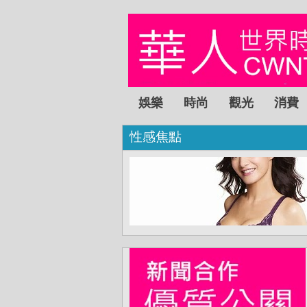
娛樂
時尚
觀光
消費
性感焦點