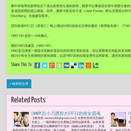
劇中所報導的新聞包含了過去真實發生過的新聞，觀眾可以重溫這些當年震驚社會的
新省思新聞的真正價值。此外，奧斯卡影后珍方達（Jane Fonda）將出演電視台的C
Eisenberg）也會參與客串。
請別錯過8月1日（星期三）晚上9點於HBO頻道全亞洲首播的《新聞急先鋒》（THE N
HBO HD 提前一小時播出。
關於HBO高畫質（HBO HD）
HBO是亞洲第一個提供高解析度節目的區域性電影頻道，並以寬螢幕比例提供更清
續24小時全天候播映好萊塢強檔，以及HBO原創自製金獎作品和影集，讓您在家就
Share This To :
« 較新的文章
Related Posts
CWNTP 彭小刀讚賞大S平日的俠女靈魂
【應瑋漢 cwnkent88@gmail.com】​在歷史與現代交織的
【
「大小S的情感太特別，互相扶持，一
古道上，一場跨國的文化實驗正悄悄拉開序幕。由客家電
般人是無法體會的。」
視與韓國頂尖團隊聯手打造的《細細山路私密達》，不僅
將鏡頭對準了橫亙台灣山脈的「樟之細路」，更將不同國度的文化靈魂揉
日，她在大巨蛋