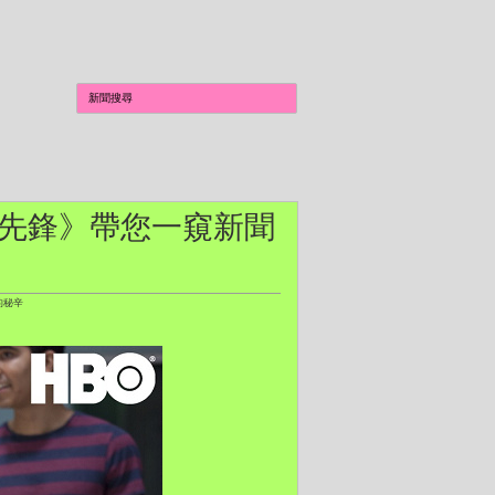
新聞急先鋒》帶您一窺新聞
的秘辛