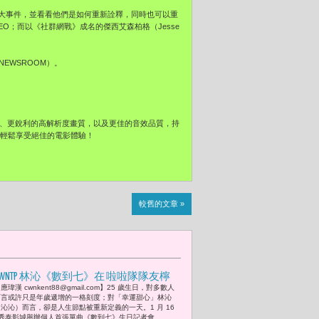
大事件，並看看他們是如何重新詮釋，同時也可以重
EO；而以《社群網戰》成名的傑西艾森柏格（Jesse
EWSROOM）。
晰、更銳利的高解析度畫質，以及更佳的音效品質，持
能輕鬆享受絕佳的電影體驗！
較舊的文章 »
CWNTP 林沁《數到七》在 啦啦隊隊友檸
應瑋漢 cwnkent88@gmail.com】25 歲生日，對多數人
檬與奶昔見證啟程 25歲生日這一天 把夢
而言或許只是年歲遞增的一格刻度；對「幸運甜心」林沁
想唱成現實
（沁沁）而言，卻是人生節點被重新定義的一天。1 月 16
秀泰影城舉辦個人首張單曲《數到七》生日記者會...