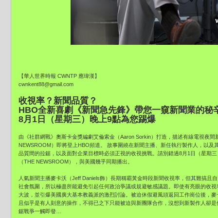
【華人世界時報 CWNTP 應瑋漢】
cwnkent88@gmail.com
收視率？新聞品質？
HBO全新喜劇《新聞急先鋒》帶您一窺新聞業的秘
8月1日（星期三）晚上9點為您踢爆
由《社群網戰》奧斯卡金獎編劇艾倫索金（Aaron Sorkin）打造，描述有線電視夜
NEWSROOM）即將登上HBO頻道。 故事圍繞在新聞主播、新任執行製作人，以
品質間的拉鋸，以及面對企業目標時必須正視的收視挑戰。請別錯過8月1日（星期三
（THE NEWSROOM），與美國幾乎同期播出。
人氣新聞主播麥卡沃（Jeff Daniels飾）長期稱霸黃金時段新聞收視率，但其難
社會氛圍，所以極盡所能避免引起任何政治爭議或規避敏感議題。即使有亮眼的收視
大波，並引爆美國廣大基本教義派的激烈討論。被迫休假避風頭返回工作崗位後，麥
且似乎是有人刻意的操作，不得已之下只能被迫與新團隊合作，沒想到新製作人卻是
鋸戰爭一觸即發…