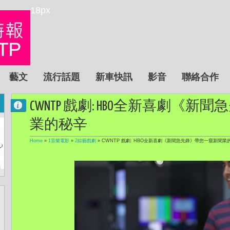
18px
藝文
流行話題
新車快訊
影音
聯絡合作
CWNTP 戲劇: HBO全新喜劇《
業的秘辛
Home
»
1音樂電影
»
2綜藝戲劇
»
CWNTP 戲劇: HBO全新喜劇《新聞急先鋒》帶您一窺新聞業