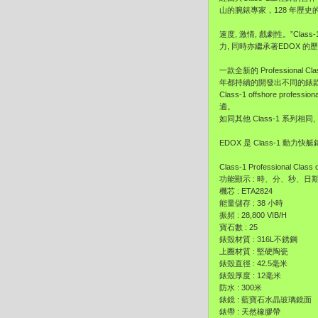
山的腕錶專家，128 年歷史
速度, 激情, 戲劇性。”Clas
力, 同時亦繼承著EDOX 的
一款全新的 Professiona
年都持續的開發出不同的錶
Class-1 offshore
適。
如同其他 Class-1 系列相
EDOX 是 Class-1 
Class-1 Professional Clas
功能顯示 : 時、分、秒、日
機芯 : ETA2824
能量儲存 : 38 小時
振頻 : 28,800 VIB/H
寶石數 : 25
錶殼材質 : 316L不銹鋼
上圈材質 : 堅硬陶瓷
錶殼直徑 : 42.5毫米
錶殼厚度 : 12毫米
防水 : 300米
錶鏡 : 藍寶石水晶玻璃鏡面
錶帶 : 天然橡膠帶