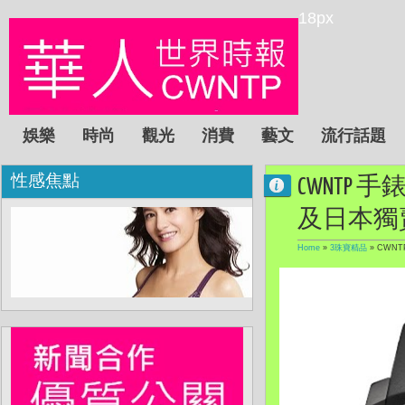
18px
娛樂
時尚
觀光
消費
藝文
流行話題
性感焦點
CWNTP 手錶:
及日本獨
Home
»
3珠寶精品
»
CWNTP