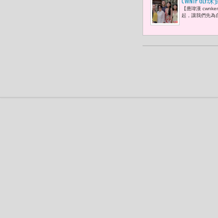
CWNTP
【應瑋漢 cwn
番。妳看，
起，讓我們先為