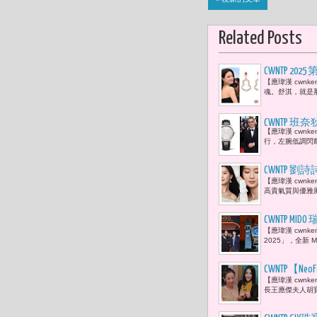
Related Posts
CWNTP 2
【應瑋漢 cwn
魂。舒淇，就是
CWNTP 班
【應瑋漢 cwnk
範詮釋Master
行，左腕低調閃耀著
CWNTP 劉
【應瑋漢 cwnk
高貴氣質與優雅風
CWNTP MID
【應瑋漢 cwnke
次亮相
2025」，全新 Mult
CWNTP【N
【應瑋漢 cwn
火花 從Ja
長王應傑夫人胡寶