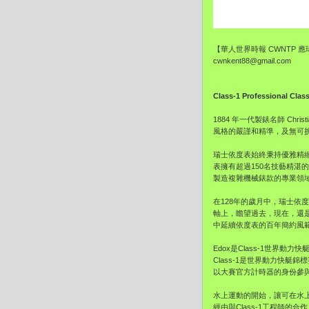
【華人世界時報 CWNTP 
cwnkent88@gmail.com
Class-1 Professional Clas
1884 年一代製錶名師 Chr
風格的嚴謹和精準，及無可
瑞士依度表始終秉持優雅精
表擁有超過150名技藝精
製造複雜機械錶款的專業領
在128年的歲月中，瑞士依
軸上，瞻望過去，現在，還
中延續依度表的百年簡約風
Edox是Class-1世界
Class-1是世界動力快艇
以大賽官方計時器的身份參
水上運動的開始，讓可在水
經由與Class-1工程師