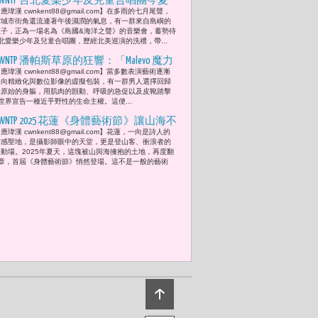
CWNTP 台北愛樂少年及兒童合唱團今夏
應瑋漢 cwnkent88@gmail.com】在多雨的七月尾聲，
唱響《海洋之聲》童聲航海圖 一場從島
當城市街角還流連著午後濕潤的氣息，有一群來自島嶼的
國出發的聲音壯遊，
孩子，正為一場名為《島國&海洋之聲》的音樂會，蓄勢待
北愛樂少年及兒童合唱團，歷經北美巡演的洗禮，帶...
CWNTP 潘帕斯草原的狂響：「Malevo 魔力
應瑋漢 cwnkent88@gmail.com】​當多數表演藝術逐漸
瘋」用腳步震碎平庸的當代美學
走向精緻化與數位影像的虛擬包裝，有一群男人選擇回歸
最原始的身軀，用肌肉的顫動、呼吸的急促以及皮靴踏擊
世界宣告一種近乎野性的生命主權。這便...
CWNTP 2025 花蓮《身體藝術節 》讓山海不
應瑋漢 cwnkent88@gmail.com】花蓮，一向是詩人的
止於風景 更成文化肌肉 李遠: 「只有在
靈感聖地，是攝影師眼中的天堂，更是登山客、衝浪者的
夢裡才能真正的解放，而馬戲所帶來的
運動場。2025年夏天，這塊被山與海擁抱的土地，再度翻
章，首屆《身體藝術節》悄然登場。這不是一般的藝術
歡樂，是在真實生活中最接近夢境的表
演形式。」