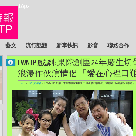
18px
藝文
流行話題
新車快訊
影音
聯絡合作
CWNTP 戲劇: 果陀創團24年慶
浪漫作伙演情侶 「愛在心裡口
Home
»
1表演音樂
»
CWNTP 戲劇: 果陀創團24年慶生切蛋糕 曾國城、賴雅妍 浪漫作伙演情侶