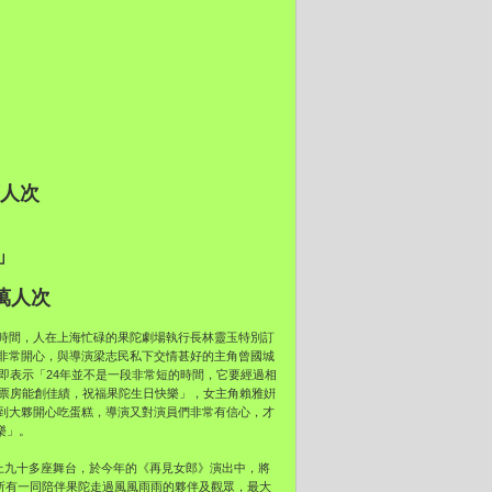
萬人次
」
萬人次
時間，人在上海忙碌的果陀劇場執行長林靈玉特別訂
非常開心，與導演梁志民私下交情甚好的主角曾國城
即表示「24年並不是一段非常短的時間，它要經過相
的票房能創佳績，祝福果陀生日快樂」，女主角賴雅姸
到大夥開心吃蛋糕，導演又對演員們非常有信心，才
樂」。
登上九十多座舞台，於今年的《再見女郎》演出中，將
，所有一同陪伴果陀走過風風雨雨的夥伴及觀眾，最大