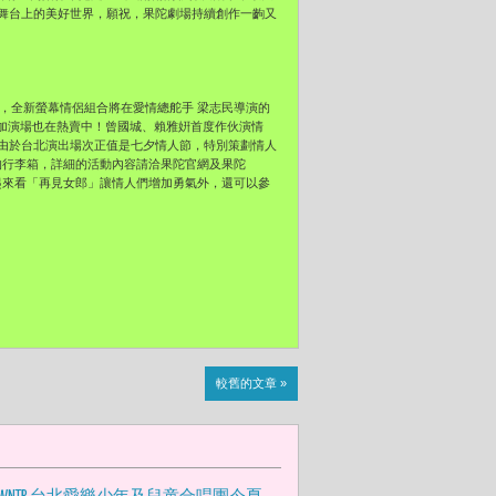
舞台上的美好世界，願祝，果陀劇場持續創作一齣又
綱，全新螢幕情侶組合將在愛情總舵手 梁志民導演的
浪漫加演場也在熱賣中！曾國城、賴雅姸首度作伙演情
由於台北演出場次正值是七夕情人節，特別策劃情人
U的行李箱，詳細的活動內容請洽果陀官網及果陀
一起來看「再見女郎」讓情人們增加勇氣外，還可以參
較舊的文章 »