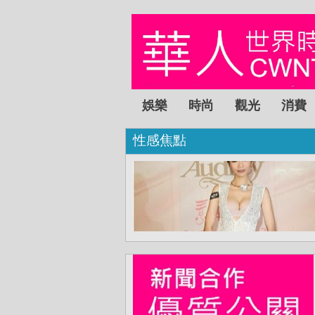
娛樂
時尚
觀光
消費
性感焦點