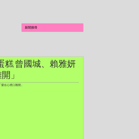
生切蛋糕 曾國城、賴雅妍
難開」
 「愛在心裡口難開」