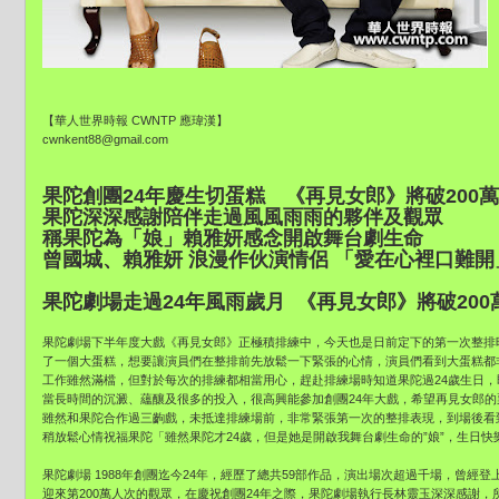
【華人世界時報 CWNTP 應瑋漢】
cwnkent88@gmail.com
果陀創團24年慶生切蛋糕 《再見女郎》將破200
果陀深深感謝陪伴走過風風雨雨的夥伴及觀眾
稱果陀為「娘」賴雅妍感念開啟舞台劇生命
曾國城、賴雅妍 浪漫作伙演情侶 「愛在心裡口難開
果陀劇場走過24年風雨歲月 《再見女郎》將破200
果陀劇場下半年度大戲《再見女郎》正極積排練中，今天也是日前定下的第一次整排
了一個大蛋糕，想要讓演員們在整排前先放鬆一下緊張的心情，演員們看到大蛋糕都
工作雖然滿檔，但對於每次的排練都相當用心，趕赴排練場時知道果陀過24歲生日，
當長時間的沉澱、蘊釀及很多的投入，很高興能參加創團24年大戲，希望再見女郎
雖然和果陀合作過三齣戲，未抵達排練場前，非常緊張第一次的整排表現，到場後看
稍放鬆心情祝福果陀「雖然果陀才24歲，但是她是開啟我舞台劇生命的”娘”，生日快
果陀劇場 1988年創團迄今24年，經歷了總共59部作品，演出場次超過千場，曾經
迎來第200萬人次的觀眾，在慶祝創團24年之際，果陀劇場執行長林靈玉深深感謝