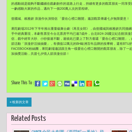
的感動就是能夠不斷繼續在戲劇創作的道路上行走，持續有更多的觀眾朋友一同享受
一齣感動大家的作品，邁向下一個200萬人次的里程碑。
曾國城、賴雅妍 浪漫作伙演情侶 「愛在心裡口難開」邀請觀眾傳遞七夕無限愛意！
果陀劇場2012年下半年推出重量級舞台劇《再見女郎》，由曾國城與賴雅妍共同擔
手中經典重現，本劇售票至今台北票房平均已逾7成外，台北8/24-26國父紀念館
侶，戲中經常大吵、小吵接連不斷，連彼此已愛上了對方都還「愛在心裡口難開」，
節活動「浪漫舒活抽抽樂」，有價值12萬元的BH歐洲百年品牌的按摩椅，還有BT
FACEBOOK粉絲團，果陀劇場邀請跟主角一樣愛在心裡口難開的觀眾朋友，除了
加抽獎活動，共渡七夕情人節浪漫佳節！
Share This To :
« 較新的文章
Related Posts