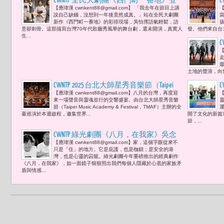
CWNTP 全民大劇團《西門町一番地》登
【應瑋漢 cwnkent88@gmail.com】 「我去年在節目上講
【
場 吳怡霈「缺錢」台詞預言悲劇成真
說自己缺錢，沒想到一年後竟然成真。」站在全民大劇團
康茵茵性感崔苔菁上身「每次要講
新作《西門町一番地》的彩排現場，吳怡霈語氣輕鬆，語
意卻刺骨。這部描寫台灣70年代歌廳秀風華的舞台劇，還未開演，真實人
發。他們來自台
『買』跟『賣』時，我都會卡住。」快
生...
變rap歌手
【
土地的聲浪，向
CWNTP 2025 台北大師星秀音樂節（Taipei
【應瑋漢 cwnkent88@gmail.com】八月的台灣，再度迎
【
Music Academy & Festival，TMAF）法比奧‧路
來一場聲音與靈魂並行的交響盛宴。由台北大師星秀音樂
易西（Fabio Luisi）親自領軍 臺灣與世界
節（Taipei Music Academy & Festival，TMAF）主辦的全
臺巡演於本週啟程，邀集世界...
開了文化的新篇
交會的文化回響
節，...
CWNTP 綠光劇團《八月，在我家》吳念
【應瑋漢 cwnkent88@gmail.com】家，這個字眼從來不
真特別客串出演父親 王琄演繹毒癮媽
只是「住」的地方。它是庇護，也是枷鎖；是安全的港
戲裡戲外皆挑戰自我「家是堡壘，也是
灣，也是心靈的囚籠。綠光劇團今年重磅推出的經典劇作
《八月，在我家》，如一面鏡子狠狠照出我們每個人隱藏於心底的家族矛
牢獄。生活中同理心多的人，心裡常有
盾與情感...
疑惑與掙扎，但正是這些疑問推動他們
持續創作。」