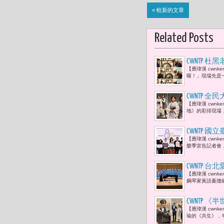
« 較新的文章
Related Posts
CWNTP
【應瑋漢 cwn
笑。-- T
喔！」現場先是一
CWNTP
【應瑋漢 cwn
菁上身「每
地》的彩排現場
CWNTP 
【應瑋漢 cwnk
身共同呈現
樂季宣告記者會
CWNTP
【應瑋漢 cwn
率領 鋼琴
鋼琴家黃語蓁擔
CWNTP
【應瑋漢 cwnk
旅法長笛演
瑜的《共生》，半
家，他讓我