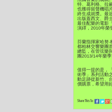
特、葛利格、拉
也獲得留聲機唱片
終生成就獎。最
出版蓋西文、爵士大
最佳配樂的電影
演繹，2010年
芬蘭指揮家哈努‧
都柏林交響樂團
總監，在管弦樂與
團2013/14年
值得一提的是，「
術季」系列活動
動足跡從新竹、台
價購票，希望用
Share This To :