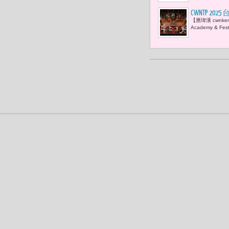
CWNTP 202
【應瑋漢 cwnk
親自領軍 
Academy & 