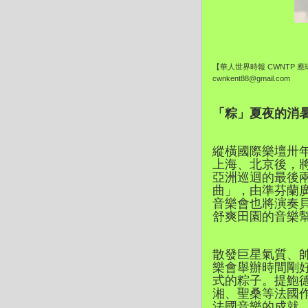
【華人世界時報 CWNTP 
cwnkent88@gmail.com
「粽」夏夜的消
縱橫國際樂壇卅年的法
上海、北京後，將
亞洲巡迴的最後
曲」，由準芬蘭廣播
音樂會也將演奏
舒爽田園的音樂
散發巨星氣質、
樂會舉辦時間剛
式的粽子。提鮑
湘、聖桑等法國作
法國音樂的成就