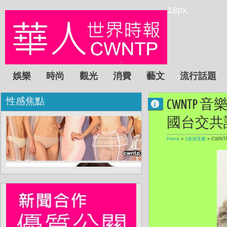
18px
娛樂
時尚
觀光
消費
藝文
流行話題
性感焦點
CWNTP
國台交共
Home
»
1表演音樂
»
CWN