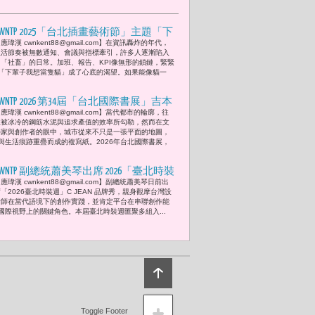
CWNTP 2025「台北插畫藝術節」主題「下
應瑋漢 cwnkent88@gmail.com】在資訊轟炸的年代，
輩子我想當隻貓」實踐大學曲家瑞老師
生活節奏被無數通知、會議與指標牽引，許多人逐漸陷入
領軍學生參展 展現校園原創IP新能量 比
了「社畜」的日常。加班、報告、KPI像無形的鎖鏈，緊緊
「下輩子我想當隻貓」成了心底的渴望。如果能像貓一
奇波圖文、食料品制作所、CRABBITO、
LUFISH STUDIO、黴菌塔羅等等 分享IP夢想
CWNTP 2026 第34屆「台北國際書展」吉本
樂趣
應瑋漢 cwnkent88@gmail.com】​當代都市的輪廓，往
芭娜娜與曾寶儀對談：全球在不斷變動
往被冰冷的鋼筋水泥與追求產值的效率所勾勒，然而在文
的社會中，我們該如何定義「家」？
學家與創作者的眼中，城市從來不只是一張平面的地圖，
與生活痕跡重疊而成的複寫紙。2026年台北國際書展，
CWNTP 副總統蕭美琴出席 2026「臺北時裝
應瑋漢 cwnkent88@gmail.com】副總統蕭美琴日前出
」C JEAN、BOB Jian（簡國彥）、JUST IN
「2026臺北時裝週」C JEAN 品牌秀，親身觀摩台灣設
XX（周裕穎）、Yentity等秀出台灣時尚
計師在當代語境下的創作實踐，並肯定平台在串聯創作能
國際視野上的關鍵角色。本屆臺北時裝週匯聚多組入...
風格 「Mix不是創意，沒有風格才是問
題。」
Toggle Footer