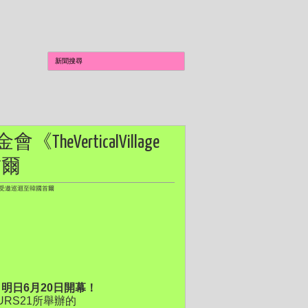
VerticalVillage
首爾
落展》受邀巡迴至韓國首爾
爾，明日6月20日開幕！
RS21所舉辦的