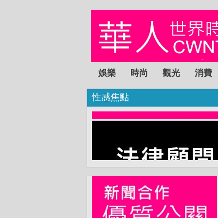
娛樂
時尚
觀光
消費
性感焦點