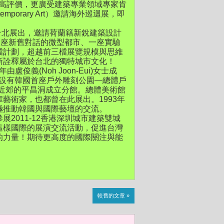
藝文界極高評價，更廣受建築專業領域專家肯
emporary Art）邀請海外巡迴展，即
0月首次於台北展出，邀請荷蘭籍新銳建築設計
一座新舊對話的微型都市、一座實驗
檔計劃，超越前三檔展覽規模與思維
新詮釋屬於台北的獨特城市文化！
84年由盧俊義(Noh Joon-Eui)女士成
)，不但設有韓國首座戶外雕刻公園—總體戶
年於首爾市近郊的平昌洞成立分館。總體美術館
藝術家，也都曾在此展出。1993年
極推動韓國與國際藝壇的交流。
2011-12香港深圳城市建築雙城
這樣國際的展演交流活動，促進台灣
的力量！期待更高度的國際關注與能
較舊的文章 »