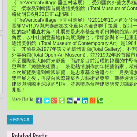
《TheVerticalVillage 垂直村落展》，受到國內外
定，榮幸受到韓國首爾總體美術館（Total Museum of Cont
將於明日6月20日正式開幕！
《TheVerticalVillage 垂直村落展》於2011年1
團隊MVRDV與忠泰建築文化藝術基金會聯手策展，探討
性的臨時垂直村落！此展更是忠泰基金會明日博物館第四
角度，以中山創意基地作為展演舞台，帶領參與者一起重
總體美術館（Total Museum of Contemporary Art）是19
立，其前身為1977年設立的總體畫廊(Total Gallery
外美術館(Total Open-Air Museum)，並於1992
不乏國際級大師前來獻藝，而許多目前活耀於韓國的中堅輩
更舉辦「總體美術獎」，鼓勵熱情創作的年輕藝術家，積
本次展覽受邀到韓國展覽，是忠泰基金會繼今年二月受邀參展
雙年展之後，再度向國際建築界與藝術界發聲，期待透過
建築與國際更深度的對話，並累積為台灣建築研究與議題
見度！
Share This To :
« 較新的文章