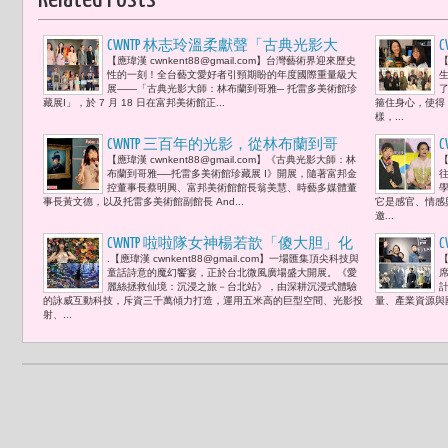
Related Posts
CWNTP 林志玲溫柔獻聲「古典光影大
【應瑋漢 cwnkent88@gmail.com】台灣藝術界迎來歷史
【
師」特展 富邦美術館盛大開幕 點亮林
性的一刻！全台藝文愛好者引頸期盼的年度國際重量級大
布蘭、哥雅、透納等52件 托雷多美術館
展——「古典光影大師：林布蘭到哥雅─ 托雷多美術館珍
藏展I」，於 7 月 18 日在富邦美術館正...
箍住身心，使得
三百年藝術傳奇
樣，...
CWNTP 三百年的光影，從林布蘭到哥
【應瑋漢 cwnkent88@gmail.com】《古典光影大師：林
【
雅，看見台灣與世界相遇。富邦美術館
布蘭到哥雅──托雷多美術館珍藏展 I》開展，隨著富邦金
館長 翁美慧：「因為知識，AI 都可以告
控董事長蔡明興、富邦美術館館長翁美慧、時藝多媒體董
事長黃文德，以及托雷多美術館副館長 And...
它是感官、情感
訴你；但真正站在世界級真跡藝術作品
邀...
面前，才能感受它帶來的震撼與能
CWNTP 啦啦隊女神楊若歆「傻大胆」化
量。」
.【應瑋漢 cwnkent88@gmail.com】一場匯集頂尖科技與
【
身 《愛麗絲拯救仙境》「有時正是憑藉
週
童話詩意的魔幻饗宴，正於台北微風廣場盛大開展。《愛
席
著一股『 傻勁 』，才能激發出完成夢
麗絲拯救仙境：沉浸之旅－台北站》，由深耕沉浸式體驗
的詠威互動科技，斥資三千萬傾力打造，運用五米高的巨型空間、光影投
量、產業資源與
想的勇氣與動力。」
射、...