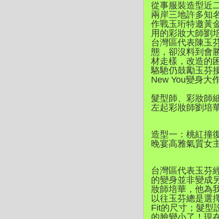
從事服裝造型近
兩岸三地許多知
作戰玉珩特邀黃金
用的彩妝大師劉培
台灣區代表陳玉芬
態，卻沒料到會
材走樣，改造的困
駱馳仍鼓勵玉芬接受
New You變
髮型師、彩妝師
左起彩妝師劉培華
造型一：桃紅撞復
晚宴高雅氣質女主
台灣區代表玉芬經
的變身並非變成
妝師培華，他為
以往玉芬總是選
Fit的尺寸；髮
的臉變小了！現