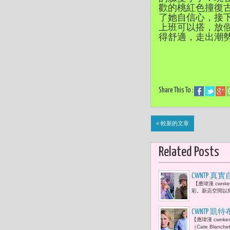
歡的桃紅色撞復古
了她自信心，接下
上班可以搭，放假
得舒適，走出潮
Share This To :
« 較新的文章
Related Posts
CWNTP 真
【應瑋漢 cwnk
周子瑜及志
彩。新店空間以簡
CWNTP 
【應瑋漢 cwnk
（Cate Bla