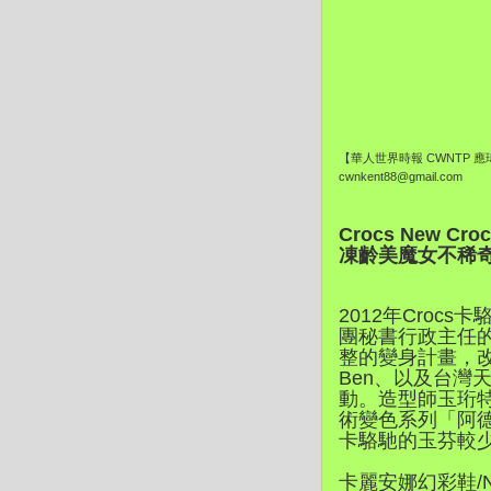
【華人世界時報 CWNTP 
cwnkent88@gmail.com
Crocs New C
凍齡美魔女不稀
2012年Cro
團秘書行政主任的
整的變身計畫，
Ben、以及台
動。造型師玉珩特
術變色系列「阿德
卡駱馳的玉芬較
卡麗安娜幻彩鞋/N