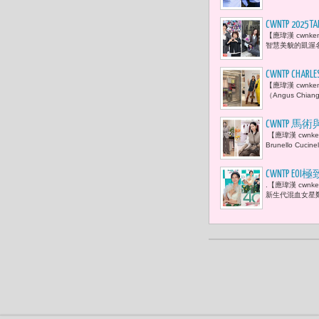
CWNTP 2
【應瑋漢 cwnk
士王聖芬與
智慧美貌的凱渥名模-
CWNTP CHA
【應瑋漢 cwnk
受當餘料成
（Angus Ch
CWNTP 馬術
【應瑋漢 cwnk
Brunello C
CWNTP 
.【應瑋漢 cw
身
新生代混血女星