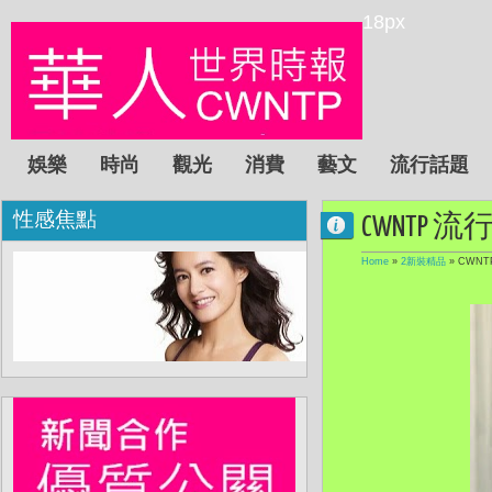
18px
娛樂
時尚
觀光
消費
藝文
流行話題
性感焦點
CWNTP 流行:
Home
»
2新裝精品
»
CWNTP