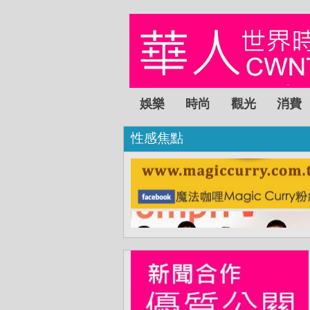
娛樂
時尚
觀光
消費
性感焦點