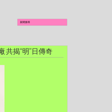
工廠 共揭“明”日傳奇