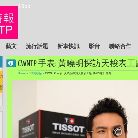
18px
藝文
流行話題
新車快訊
影音
聯絡合作
CWNTP 手表: 黃曉明探訪天梭表
Home
»
3珠寶精品
»
CWNTP 手表: 黃曉明探訪天梭表工廠 共揭“明”日傳奇