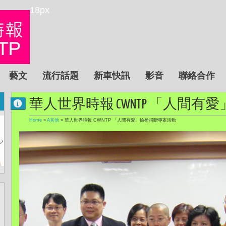
18px
藝文
流行話題
新車快訊
影音
聯絡合作
華人世界時報 CWNTP 「人間
Home
»
A其他
»
華人世界時報 CWNTP 「人間有愛」輪椅捐贈專案活動