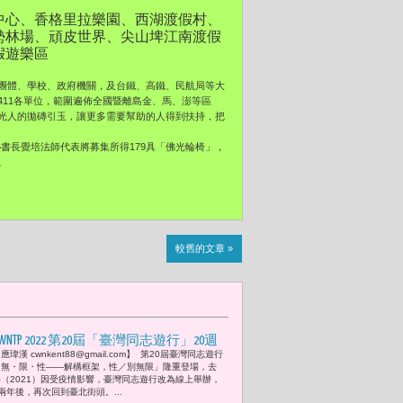
中心、香格里拉樂園、西湖渡假村、
勢林場、頑皮世界、尖山埤江南渡假
假遊樂區
團體、學校、政府機關，及台鐵、高鐵、民航局等大
11各單位，範圍遍佈全國暨離島金、馬、澎等區
光人的拋磚引玉，讓更多需要幫助的人得到扶持，把
秘書長覺培法師代表將募集所得179具「佛光輪椅」，
。
較舊的文章 »
CWNTP 2022 第20屆「臺灣同志遊行」20週
應瑋漢 cwnkent88@gmail.com】 第20屆臺灣同志遊行
年: 2.陳芳語Kimberley化身無色彩虹女神為
「無・限・性——解構框架，性／別無限」隆重登場，去
平權上街頭 彭國書表示：「吉立亞醫藥
年（2021）因受疫情影響，臺灣同志遊行改為線上舉辦，
年後，再次回到臺北街頭。...
(Gilead)延續《無色彩虹》的主題，提醒