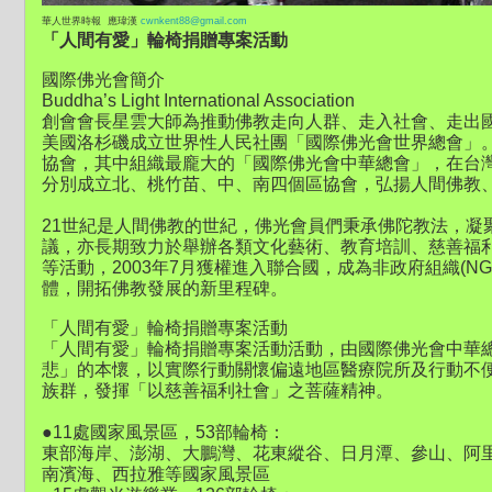
華人世界時報 應瑋漢
cwnkent88@gmail.com
「人間有愛」輪椅捐贈專案活動
國際佛光會簡介
Buddha’s Light International Association
創會會長星雲大師為推動佛教走向人群、走入社會、走出國際
美國洛杉磯成立世界性人民社團「國際佛光會世界總會」。
協會，其中組織最龐大的「國際佛光會中華總會」，在台灣
分別成立北、桃竹苗、中、南四個區協會，弘揚人間佛教
21世紀是人間佛教的世紀，佛光會員們秉承佛陀教法，凝
議，亦長期致力於舉辦各類文化藝術、教育培訓、慈善福
等活動，2003年7月獲權進入聯合國，成為非政府組織(N
體，開拓佛教發展的新里程碑。
「人間有愛」輪椅捐贈專案活動
「人間有愛」輪椅捐贈專案活動活動，由國際佛光會中華
悲」的本懷，以實際行動關懷偏遠地區醫療院所及行動不
族群，發揮「以慈善福利社會」之菩薩精神。
●11處國家風景區，53部輪椅：
東部海岸、澎湖、大鵬灣、花東縱谷、日月潭、參山、阿
南濱海、西拉雅等國家風景區