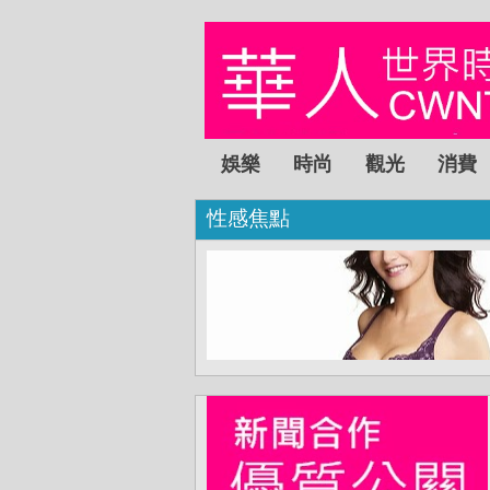
娛樂
時尚
觀光
消費
性感焦點