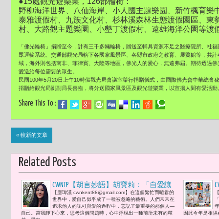
●15處觀光遊樂業，126部輪椅：
野柳海洋世界、八仙海岸、小人國主題樂園、新竹楓育樂
泰雅渡假村、九族文化村、杉林溪森林生態渡假園區、東
村、大路觀主題樂園、小墾丁渡假村、遠雄海洋公園等渡
「佛光輪椅」捐贈至今，計有三千多輛輪椅，贈送至輔具資源不足之醫療院所、社福
眾運輸系統、交通部觀光局轄下各國家風景區、各縣市政府之教育、展覽館等，共計4
域，海外則包括南非、菲律賓、大陸等地區，佛光人的愛心，無遠弗屆。期待透過佛
愛送給每位需要的眾生。
民國100年5月20日上午10時假觀光局會議室舉行捐贈儀式，由國際佛光會中華總會
捐贈給觀光局劉副局長喜臨，將分送國家風景區及觀光遊樂業，以宣揚人間有愛活動
Share This To :
« 較新的文章
Related Posts
CWNTP【胡言妙語】胡寶莉：「自愛讓
【應瑋漢 cwnkent88@gmail.com】在這個繁忙而喧囂的
【
我們在面對困難時，能夠更加堅定與從
世界中，愛自己似乎成了一種被忽略的藝術。人們常常在
容，也讓我們在給予他人愛時，能夠更
追求他人的認可與愛的過程中，忘記了最重要的那個人—
自己。當我靜下心來，思考這個問題時，心中浮現出一種前所未有的釋
因此今年是相隔兩
加真誠與無畏。」