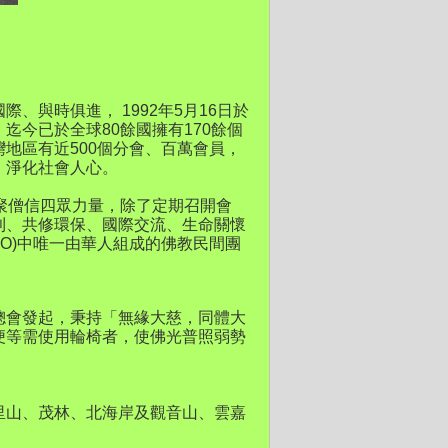
、與時俱進， 1992年5月16日於
迄今已於全球80餘國擁有170餘個
地區有近500個分會、百萬會員，
、淨化社會人心。
聚僧信四眾力量，除了定期召開會
利、共修環保、國際交流、生命關懷
GO)中唯一由華人組成的佛教民間團
總會發起，秉持「無緣大慈，同體大
便等需使用輪椅者，使佛光普照弱勢
里山、茂林、北海岸及觀音山、雲嘉