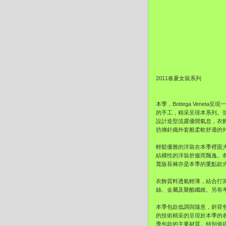
2011春夏女裝系列
本季，Bottega Ven
的手工，精采呈現本系列。
設計造型流露優閒氣息，衣
彷彿針織外套般柔軟舒適的
輕鬆優雅的洋裝在本季裡面
結構性的洋裝舒服而飄逸。各
寬版長褲亦是本季的重點款
衣飾質料透氣輕薄，結合打
絲、金屬及聚酯纖維。另有考究
本季包款低調與隨意，斜背
的技術精采的呈現於本季的
季包款的主要材質。特別值得