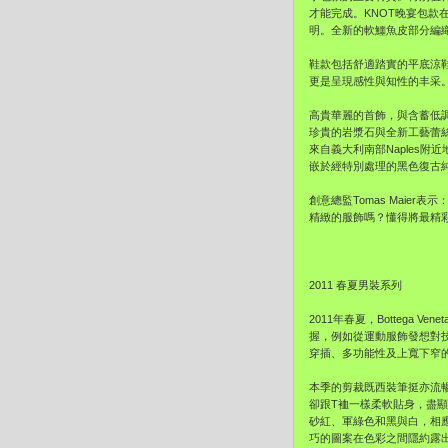
才能完成。KNOT晚宴包
明。全新的軟鱷魚皮部分編
鞋款包括舒適踏實的平底涼
更是呈現感性與知性的丰采
高貴華麗的首飾，與含蓄低
珍貴的岩漿石與全新工藝蕾
來自義大利南部Naples
嵌於經特別處理的黑色復古
創意總監Tomas Mai
精緻的服飾嗎？懂得將最精
2011 春夏男裝系列
2011年春夏，Botteg
握，例如從運動服飾發想對
穿插、多功能性及上寬下窄的B
本季的剪裁既西裝筆挺亦流
卻跟T裇一樣柔軟貼身，盡
砂紅、軍綠色和黑與白，相
巧的圖案在色彩之間隱約露