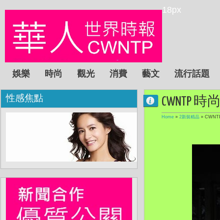
18px
娛樂
時尚
觀光
消費
藝文
流行話題
性感焦點
CWNTP 時
Home
»
2新裝精品
»
CWNTP