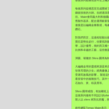
整個系列都展現當今世上極
每個系列從構思至完成歷經了漫
鑲嵌技術的大師。在經過深度
坊。Maier會同義大利和
舊製作器具，配合運用嶄新
連接是以編織金條製成，每
鑽石。
對我們而言，這過程彰顯出藝術
寶石是勢在必行，但要找到
華，設計優秀，簡約而又獨
比例和卓越的工藝，這些都
渾圓、璀璨的 Sfera 圓球為B
大編織金球的靈感來源是來自古
珍珠耳環的少女』經典畫像
受著民族風的影響 。製造這
看穿當中的複雜技巧。其中
石如白、黃、棕及黑等。
Sfera 圓球戒指，有如
這個系列備有不同設計的sf
斯人以 sfere 來對抗邪
創作總監Tomas Maier