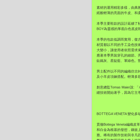
素材的運用精彩多樣，由典
紙般輕薄的亮面的牛皮、和
本季主要鞋款的設計延續了秋冬
BOY為靈感的厚底白色底皮鞋(
本季的包款低調而實用，復
材質都以不同的手工染色技
大變小，讓使用者依照需求來
應著本季男裝穿孔的細節。
鈦鐵灰、星靛藍、軍綠色。豐
男士配件以不同的編織仿古
及小羊皮項鍊搭配。輕薄多
創意總監Tomas Maie
縫技術開始著手，因為它主
BOTTEGA VENETA 變
貫徹Bottega Veneta編
和白金為根基的發想，鑲嵌
雅。稀有的製作技術與非凡匠心