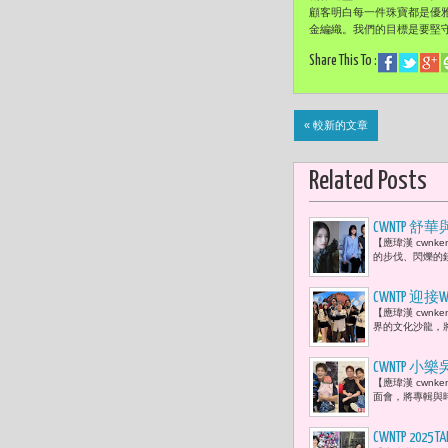
顧客明白每一件珠寶都是優雅獨
金編織。我們的目標是要堅守 
Share This To :
« 較新的文章
Related Posts
CWNTP 
【應瑋漢 cwn
的步伐、閃爍的
CWNTP
【應瑋漢 cwnk
YouTub
界的文化沙龍，
CWNTP
【應瑋漢 cwnk
面會，將專輯與時
CWNTP 2