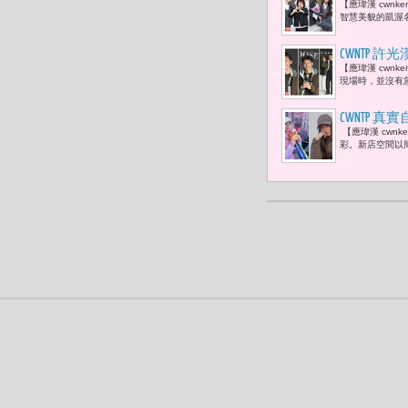
【應瑋漢 cwnk
士王聖芬與
智慧美貌的凱渥名模-
CWNTP 許
【應瑋漢 cwnk
現場時，並沒有急
CWNTP 真
【應瑋漢 cwnk
周子瑜及志
彩。新店空間以簡