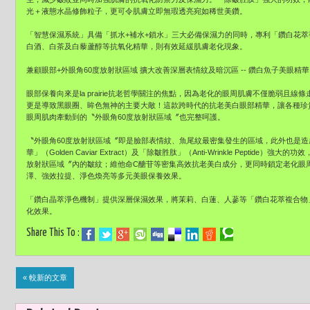
光＋液態水晶修飾粒子，更可令肌膚立即無瑕透亮宛如稀世美鑽。
「智慧保濕系統」具備「抓水+補水+鎖水」三大必備保濕力的同時，專利「鑽白花
白酒、白茶及白藜蘆醇等抗氧化精華，則有效延緩肌膚老化現象。
兼顧眼部+外眼角60度放射狀區域 擴大改善深層表情紋及暗沉區 -- 鑽白魚子美眼精華
眼部保養向來是la prairie抗老哲學關注的焦點，因為老化的眼周肌膚不僅脆弱且
更是導致黑眼圈、眸色無神的主要大敵！這款跨時代的抗老美白眼部精華，讓各種珍
眼周肌肉牽動到的〝外眼角60度放射狀區域〞也完整呵護。
〝外眼角60度放射狀區域〞即是臉部表情紋、魚尾紋最密集發生的區域，此外也是
華」（Golden Caviar Extract）及「除皺胜肽」（Anti-Wrinkle Pepti
放射狀區域〞內的皺紋；維他命C醣苷等密集高效抗老美白成分，更同時鎖定老化眼
澤、強效拉提、淨色煥亮等多元美眼保養效果。
「鑽白晶萃淨色機制」提供深層保濕效果，將茉莉、白蓮、人蔘等「鑽白花萃複合物
化效果。
Share This To :
« 較新的文章