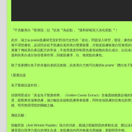
〝不含酸美白〞新潮流：以〝抗老〞為起點，〝溫和卻能深入淡化斑點〞！
此外，瑞士la prairie肌膚研究室針對現代女性的「老化」問題深入研究，發現：
善不理想膚色，必須同步給予肌膚抗老與美白雙重能量，才能使肌膚恢復白皙無瑕的
屏棄了傳統美白產品配方的常規，不使用過度抑制黑色素母細胞的美白成分，以抗老
溫和的美白成分加倍發揮作用，回復肌膚淨、白、無斑點的膚色。
除了皇家鑽白魚子的卓越抗老賦活效能，抗老美白力無可比擬的la prairie「鑽白
I.緊實拉提
魚子緊緻拉提科技：
頭號明星成分「黃金魚子緊實精華」（Golden Caviar Extract）含修護細胞膜必
質，能緊實並滋養肌膚，減少皺紋並啟動肌膚青春能量，同時加強肌膚的抗氧化防禦
緻、明亮無瑕理想的關鍵之鑰。
撫紋抗皺：
除皺胜肽（Anti-Wrinkle Peptide）強大的功效，能減少因臉部肌肉牽動生成
膠原蛋白與彈力蛋白的增生合成，使肌膚由內而外恢復光滑細緻，更顯明亮年輕。