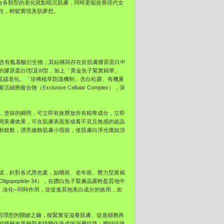
，適合各類型的老化斑點暗沉肌膚，同時更能改善現代女
性，輕鬆實現美肌夢想。
M），含有氨基酸衍生物，其結構與存在於肌膚膠原蛋白中
原蛋白I型及III型，加上「黃金魚子緊實精華」
少皺紋，延緩老化。「珍稀植萃防護機制」含白松露、有機夏
Exclusive Cellular Complex），深
，塗抹的瞬間，可立即有效釋放所有精華成分，立即
間美膚效果，可在肌膚表面形成看不見且無感的超晶
射鏡般，漂亮修飾肌膚小瑕疵，使肌膚白淨光燦如頂
成，針對各式黑色素，如晒斑、老年斑、壓力型黃褐
opeptide-34），在鑽白魚子緊膚晶露輕盈質地中
、淡化─同時作用，並促進其他美白成分的效用，加
、明亮無瑕理想的關鍵之鑰，能緊實並滋養肌膚、促進細胞再
能積極改善臉部表情變化造成的深層紋路；獨特珍珠