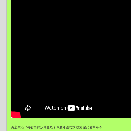
海之鑽石〞稀有白鱘魚黃金魚子卓越修護功效 抗老聖品奢華昇等