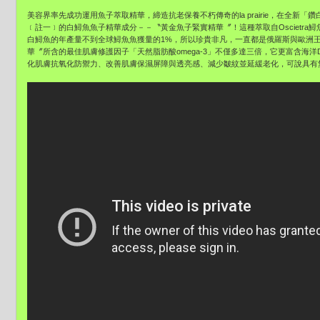
美容界率先成功運用魚子萃取精華，締造抗老保養不朽傳奇的la prairie，在全新
﹝註一﹞的白鱘魚魚子精華成分－－〝黃金魚子緊實精華〞！這種萃取自Oscietra鱘魚
白鱘魚的年產量不到全球鱘魚魚獲量的1%，所以珍貴非凡，一直都是俄羅斯與歐洲
華〞所含的最佳肌膚修護因子「天然脂肪酸omega-3」不僅多達三倍，它更富含海洋
化肌膚抗氧化防禦力、改善肌膚保濕屏障與透亮感、減少皺紋並延緩老化，可說具有