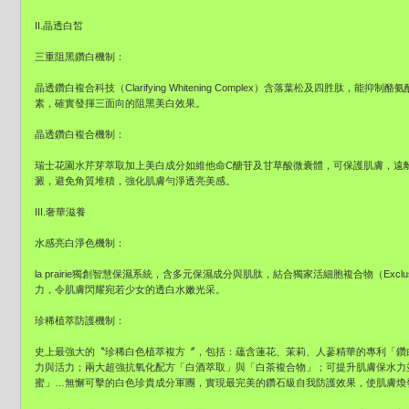
II.晶透白皙
三重阻黑鑽白機制：
晶透鑽白複合科技（Clarifying Whitening Complex）含落葉松及四胜肽
素，確實發揮三面向的阻黑美白效果。
晶透鑽白複合機制：
瑞士花園水芹芽萃取加上美白成分如維他命C醣苷及甘草酸微囊體，可保護肌膚，遠
澱，避免角質堆積，強化肌膚勻淨透亮美感。
III.奢華滋養
水感亮白淨色機制：
la prairie獨創智慧保濕系統，含多元保濕成分與肌肽，結合獨家活細胞複合物（Exclusiv
力，令肌膚閃耀宛若少女的透白水嫩光采。
珍稀植萃防護機制：
史上最強大的〝珍稀白色植萃複方〞，包括：蘊含蓮花、茉莉、人蔘精華的專利「鑽
力與活力；兩大超強抗氧化配方「白酒萃取」與「白茶複合物」；可提升肌膚保水力
蜜」…無懈可擊的白色珍貴成分軍團，實現最完美的鑽石級自我防護效果，使肌膚煥