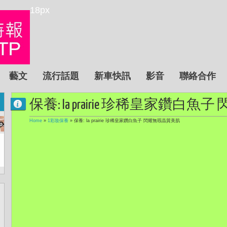
18px
藝文
流行話題
新車快訊
影音
聯絡合作
保養: la prairie 珍稀皇家鑽白
Home
»
1彩妝保養
»
保養: la prairie 珍稀皇家鑽白魚子 閃耀無瑕晶質美肌