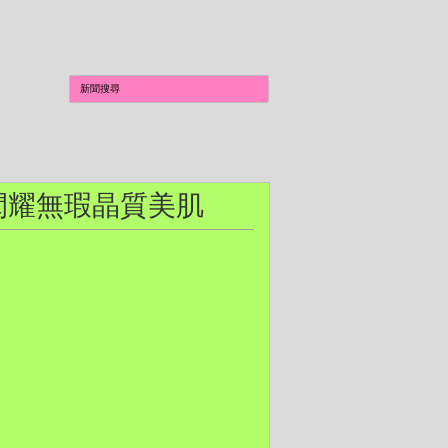
魚子 閃耀無瑕晶質美肌