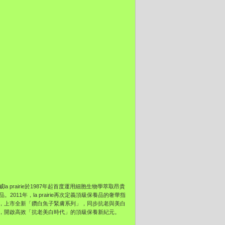
rairie於1987年起首度運用細胞生物學萃取昂貴
11年，la prairie再次定義頂級保養品的奢華指
，上市全新「鑽白魚子緊膚系列」，同步抗老與美白
，開啟高效「抗老美白時代」的頂級保養新紀元。