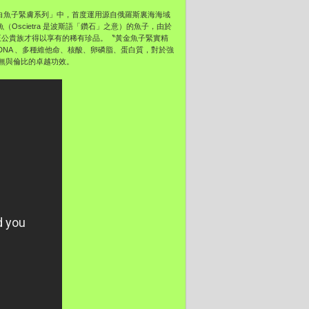
「鑽白魚子緊膚系列」中，首度運用源自俄羅斯裏海海域
（Oscietra 是波斯語「鑽石」之意）的魚子，由於
王公貴族才得以享有的稀有珍品。〝黃金魚子緊實精
DNA 、多種維他命、核酸、卵磷脂、蛋白質，對於強
無與倫比的卓越功效。