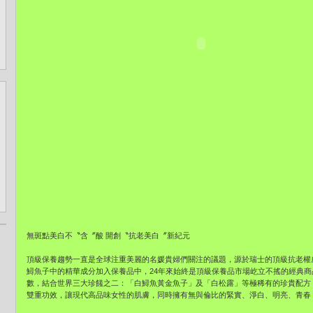
無斑點美白不〝含〞酸 開創〝抗老美白〞新紀元
頂級保養趨勢一直是全球注重美麗的名媛貴婦們關注的議題，源於瑞士的頂級抗老權威la p
鱘魚子中的精華成分加入保養品中，24年來始終是頂級保養品市場屹立不搖的經典商品。20
數，結合世界三大珍饈之二：「白鱘魚黃金魚子」及「白松露」等極稀有的珍貴配方
雙重功效，讓現代高品味女性的肌膚，同時擁有無與倫比的緊實、淨白、明亮、青春