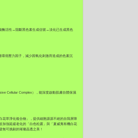
，能抑制酪氨酸酶活性→阻斷黑色素生成信號→淡化已生成黑色
離環境壓力因子，減少因氧化刺激而造成的色素沉
e Cellular Complex），能深度啟動肌膚自體保濕
白花萃淨化複合物」，提供細胞源源不絕的自我屏障
並加強延緩老化的「白色松露」與「夏威夷有機白花
發無可挑剔的璀璨晶透之美！