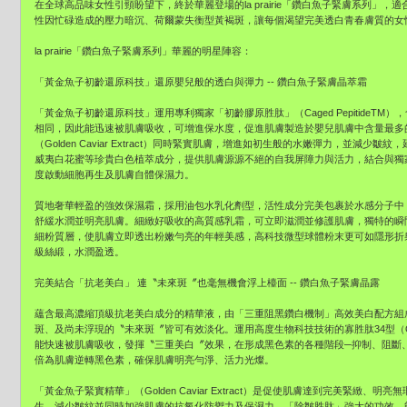
在全球高品味女性引頸盼望下，終於華麗登場的la prairie「鑽白魚子緊膚系列」
性因忙碌造成的壓力暗沉、荷爾蒙失衡型黃褐斑，讓每個渴望完美透白青春膚質的女
la prairie「鑽白魚子緊膚系列」華麗的明星陣容：
「黃金魚子初齡還原科技」還原嬰兒般的透白與彈力 -- 鑽白魚子緊膚晶萃霜
「黃金魚子初齡還原科技」運用專利獨家「初齡膠原胜肽」（Caged PepitideT
相同，因此能迅速被肌膚吸收，可增進保水度，促進肌膚製造於嬰兒肌膚中含量最多的膠
（Golden Caviar Extract）同時緊實肌膚，增進如初生般的水嫩彈力，並減
威夷白花蜜等珍貴白色植萃成分，提供肌膚源源不絕的自我屏障力與活力，結合與獨家活細胞複合物（
度啟動細胞再生及肌膚自體保濕力。
質地奢華輕盈的強效保濕霜，採用油包水乳化劑型，活性成分完美包裹於水感分子中
舒緩水潤並明亮肌膚。細緻好吸收的高質感乳霜，可立即滋潤並修護肌膚，獨特的瞬
細粉質層，使肌膚立即透出粉嫩勻亮的年輕美感，高科技微型球體粉末更可如隱形折
級絲緞，水潤盈透。
完美結合「抗老美白」 連〝未來斑〞也毫無機會浮上檯面 -- 鑽白魚子緊膚晶露
蘊含最高濃縮頂級抗老美白成分的精華液，由「三重阻黑鑽白機制」高效美白配方組
斑、及尚未浮現的〝未來斑〞皆可有效淡化。運用高度生物科技技術的寡胜肽34型（Olig
能快速被肌膚吸收，發揮〝三重美白〞效果，在形成黑色素的各種階段─抑制、阻斷
倍為肌膚逆轉黑色素，確保肌膚明亮勻淨、活力光燦。
「黃金魚子緊實精華」（Golden Caviar Extract）是促使肌膚達到完美緊緻
生，減少皺紋並同時加強肌膚的抗氧化防禦力及保濕力。「除皺胜肽」強大的功效，