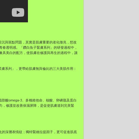
膚色暗沉與斑點問題，其實是肌膚重要的老化徵兆，想改
青春透明感。「鑽白魚子緊膚系列」的研發過程中，
兼具美白的配方，使肌膚在修護與再生的過程中，讓
魚子緊膚系列」，更帶給肌膚無與倫比的三大美肌作用：
備的脂肪酸omega-3、多種維他命、核酸、卵磷脂及蛋白
力，修護並改善保濕屏障，是促使肌膚達到完美緊
、難以淡化的深層表情紋；獨特緊緻拉提因子，更可促進肌底