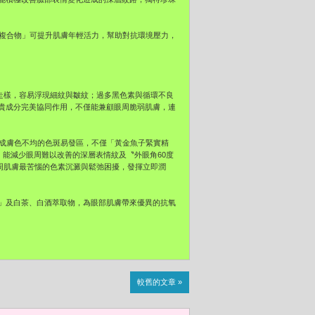
萃複合物」可提升肌膚年輕活力，幫助對抗環境壓力，
線條走樣，容易浮現細紋與皺紋；過多黑色素與循環不良
貴成分完美協同作用，不僅能兼顧眼周脆弱肌膚，連
造成膚色不均的色斑易發區，不僅「黃金魚子緊實精
de）強大的功效，能減少眼周難以改善的深層表情紋及〝外眼角60度
周肌膚最苦惱的色素沉澱與鬆弛困擾，發揮立即潤
」及白茶、白酒萃取物，為眼部肌膚帶來優異的抗氧
較舊的文章 »