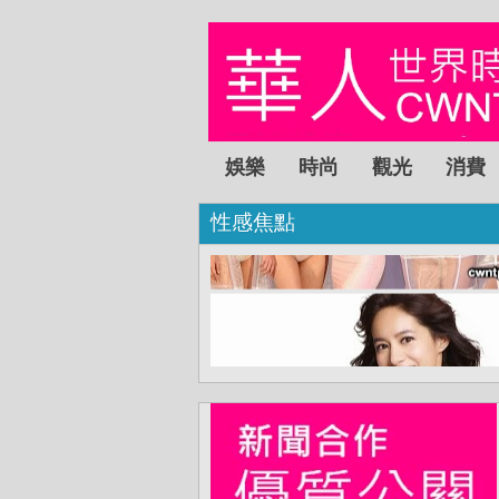
娛樂
時尚
觀光
消費
性感焦點