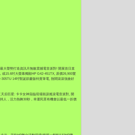
，最大聲勢打造資訊月無敵震撼電音派對! 開展首日直
X，或15.6吋大螢幕獨顯HP G42-451TX, 原價26,900驚
42-305TU 14吋聖誕節慶版特賣筆電, 熱鬧滾滾強搶好
當紅天后巨星: 卡卡女神蒞臨現場鼓譟搖滾電音派對, 開
主持人，活力熱舞30秒，幸運民眾有機會以最低一折價