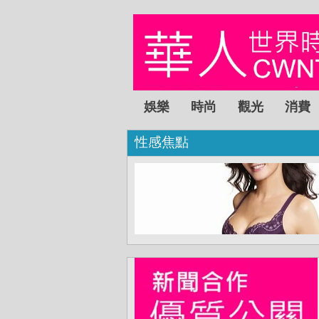
娛樂
時尚
觀光
消費
性感焦點