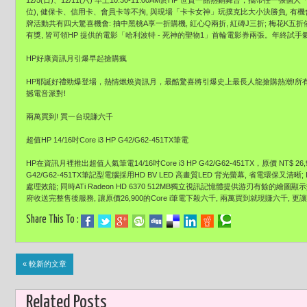
12/5(日)、12/11(六) 早上10:30-11:00AM於HP 世貿一館熱銷舞台，攜帶任一
位), 健保卡、信用卡、會員卡等不拘, 與現場「卡卡女神」玩撲克比大小決勝負, 有
牌活動共有四大驚喜機會: 抽中黑桃A享一折購機, 紅心Q兩折, 紅磚J三折; 梅花K五折
有獎, 皆可領HP 提供的電影「哈利波特 - 死神的聖物1」首輪電影券兩張。年終試
HP好康資訊月引爆早起搶購瘋
HP耶誕好禮勁爆登場，熱情燃燒資訊月，最酷驚喜將引爆史上最長人龍搶購熱潮!所
撼電音派對!
兩萬買到! 買一台現賺六千
超值HP 14/16吋Core i3 HP G42/G62-451TX筆電
HP在資訊月裡推出超值人氣筆電14/16吋Core i3 HP G42/G62-451TX，原價 NT$ 2
G42/G62-451TX筆記型電腦採用HD BV LED 高畫質LED 背光螢幕, 省電環保又清晰; In
處理效能; 同時ATi Radeon HD 6370 512MB獨立視訊記憶體提供游刃有餘的
府收送完整售後服務, 讓原價26,900的Core i筆電下殺六千, 兩萬買到就現賺六千
Share This To :
« 較新的文章
Related Posts