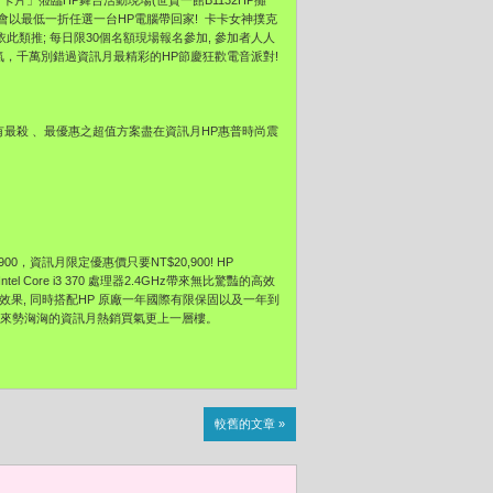
張個人「卡片」蒞臨HP舞台活動現場(世貿一館B1132HP攤
機會以最低一折任選一台HP電腦帶回家! 卡卡女神撲克
依此類推; 每日限30個名額現場報名參加, 參加者人人
手氣，千萬別錯過資訊月最精彩的HP節慶狂歡電音派對!
有最殺 、最優惠之超值方案盡在資訊月HP惠普時尚震
6,900，資訊月限定優惠價只要NT$20,900! HP
tel Core i3 370 處理器2.4GHz帶來無比驚豔的高效
繪圖顯示效果, 同時搭配HP 原廠一年國際有限保固以及一年到
, 更讓來勢洶洶的資訊月熱銷買氣更上一層樓。
較舊的文章 »