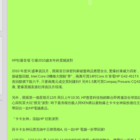
HP狂爆音場 引爆2010歲末年終震撼派對
2010 年度3C盛事資訊月，開展首日保密到家破盤商品應聲全出, 驚爆好康威力四射
接破盤回饋, Intel Core i3機種大開殺”界”，兩萬可買14吋Core i3 筆電HP G42-451T
喜回饋價下殺六千, 只要兩萬元成交買到賺到!! 另外1.5萬可買Compaq Presario CQ
康, 驚爆震撼直接狂掃資訊月現場。
另外，開展第一個星期天12/5 周日上午10:30, HP惠普科技熱銷舞台即將邀請全球
心與民眾大玩”撲克”派對: 時下最夯模仿藝人阿KEN將以最勁爆之卡卡女神裝扮擔任
帶回任一款HP電腦產品。
『卡卡女神』蒞臨HP 狂歡派對
與卡卡女神玩撲克抽中王牌黑桃A, 任一款HP 電腦一折帶回家!