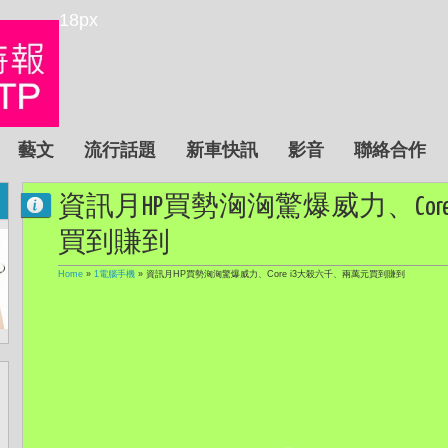
18px
藝文
流行話題
新車快訊
影音
聯絡合作
資訊月HP買勢洶洶驚爆威力、Cor
買到賺到
Home
»
1電腦手機
»
資訊月HP買勢洶洶驚爆威力、Core i3大殺六千、兩萬元買到賺到